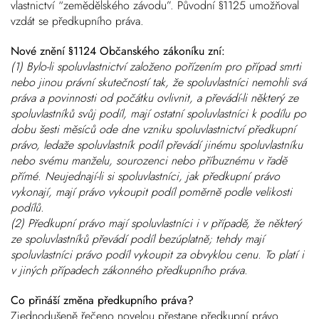
vlastnictví “zemědělského závodu”. Původní §1125 umožňoval
vzdát se předkupního práva.
Nové znění §1124 Občanského zákoníku zní:
(1) Bylo-li spoluvlastnictví založeno pořízením pro případ smrti
nebo jinou právní skutečností tak, že spoluvlastníci nemohli svá
práva a povinnosti od počátku ovlivnit, a převádí-li některý ze
spoluvlastníků svůj podíl, mají ostatní spoluvlastníci k podílu po
dobu šesti měsíců ode dne vzniku spoluvlastnictví předkupní
právo, ledaže spoluvlastník podíl převádí jinému spoluvlastníku
nebo svému manželu, sourozenci nebo příbuznému v řadě
přímé. Neujednají-li si spoluvlastníci, jak předkupní právo
vykonají, mají právo vykoupit podíl poměrně podle velikosti
podílů.
(2) Předkupní právo mají spoluvlastníci i v případě, že některý
ze spoluvlastníků převádí podíl bezúplatně; tehdy mají
spoluvlastníci právo podíl vykoupit za obvyklou cenu. To platí i
v jiných případech zákonného předkupního práva.
Co přináší změna předkupního práva?
Zjednodušeně řečeno novelou přestane předkupní právo