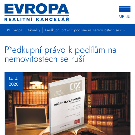
MENU
RK Evropa
Aktuality
Předkupní právo k podílům na nemovitostech se ruší
Předkupní právo k podílům na
nemovitostech se ruší
14. 4.
2020