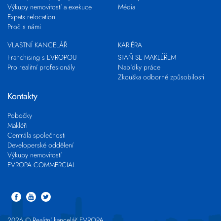
Výkupy nemovitostí a exekuce
Média
Expats relocation
Proč s námi
VLASTNÍ KANCELÁŘ
KARIÉRA
Franchising s EVROPOU
STAŇ SE MAKLÉŘEM
Pro realitní profesionály
Nabídky práce
Zkouška odborné způsobilosti
Kontakty
Pobočky
Makléři
Centrála společnosti
Developerské oddělení
Výkupy nemovitostí
EVROPA COMMERCIAL
2026 © Realitní kancelář EVROPA