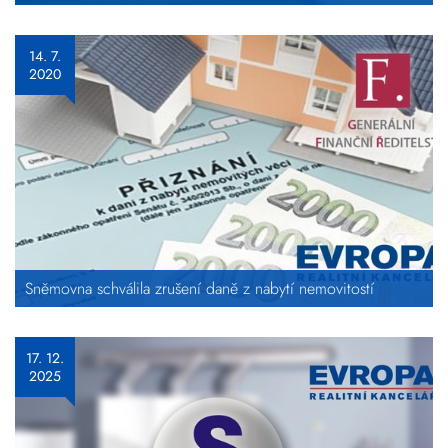
14. 7.
2020
Sněmovna schválila zrušení daně z nabytí nemovitostí
17. 12.
2025