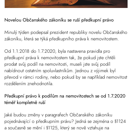
Novelou Občanského zákoníku se ruší předkupní právo
Minulý týden podepsal prezident republiky novelu Občanského
zákoníku, která se týká předkupního práva k nemovitostem.
Od 1.1.2018 do 1.7.2020, byla nastavena pravidla pro
předkupní práva k nemovitostem tak, že pokud jste chtěli
prodat svůj podíl na nemovitosti, museli jste svůj podíl
nabídnout ostatním spoluvlastníkům. Jednou z výjimek byl
převod v rámci rodiny, nebo pokud by se například nemovitost
rozdělením znehodnotila.
Předkupní právo k podílům na nemovitostech se od 1.7.2020
téměř kompletně ruší
Jaké budou změny v paragrafech Občanského zákoníku
pojednávající o předkupním právu? Jedná se zejména o §1124
a současně se mění i §1125, který se nově vztahuje na