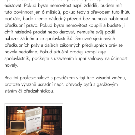
existovat. Pokud byste nemovitost např. zdědili, budete mít
tuto povinnost jen 6 měsíců, pokud tedy s převodem tuto lhůtu
počkáte, bude i tento následný převod bez nutnosti nabídnout
předkupní právo. Pokud byste nemovitost koupili a budete ji
chtít následně prodat nebo darovat, nemusíte svůj podíl
nabízet žádnému ze spoluvlastníků. Smluvně sjednaných
předkupních práv a dalších zákonných předkupních práv se
novela nedotkne. Pokud aktuální prodej komplikuje
spoluvlastník, počkejte s uzavřením kupní smlouvy na účinnost
novely.
Realitní profesionálové s povděkem vítají tuto zásadní změnu,
protože výrazně usnadní např. převody bytů s garážovým
stáním či předzahrádkou.