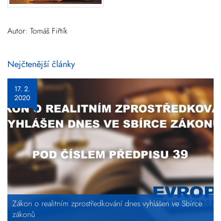
Autor: Tomáš Fiřtík
Nejčtenější články
17. 2.
2020
Zákon o realitním zprostředkování dnes vyhlášen ve Sbírce
zákonů