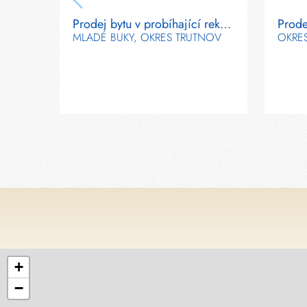
Prodej bytu v probíhající rekonstrukci 2+1 v Mladých Bukách
MLADÉ BUKY, OKRES TRUTNOV
OKRE
+
−