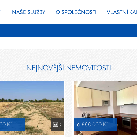
I
NAŠE SLUŽBY
O SPOLEČNOSTI
VLASTNÍ K
NEJNOVĚJŠÍ NEMOVITOSTI
00 Kč
6 888 000 Kč
3