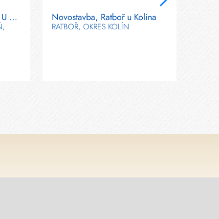
Prodej bytu 3+kk, 78 m², U Borského parku, Plzeň
Novostavba, Ratboř u Kolína
Inves
Ň,
RATBOŘ, OKRES KOLÍN
VĚTRN
MĚST