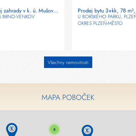
Prodej zahrady v k. ú. Mušov za 650 000 Kč
S BRNO-VENKOV
U BORSKÉHO PARKU, PLZE
OKRES PLZEŇ-MĚSTO
Všechny nemovitosti
MAPA POBOČEK
8