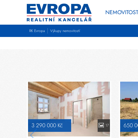
NEMOVITOST
RK Evropa
Výkupy nemovitostí
3 290 000 Kč
650 0
17