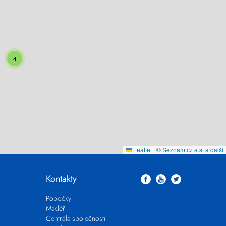
4
Leaflet
|
© Seznam.cz a.s. a další
Kontakty
Pobočky
Makléři
Centrála společnosti