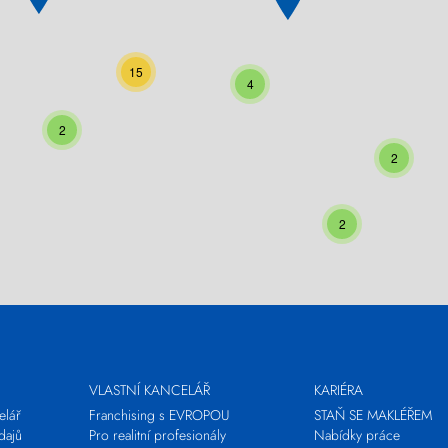
15
4
2
2
2
VLASTNÍ KANCELÁŘ
KARIÉRA
elář
Franchising s EVROPOU
STAŇ SE MAKLÉŘEM
dajů
Pro realitní profesionály
Nabídky práce