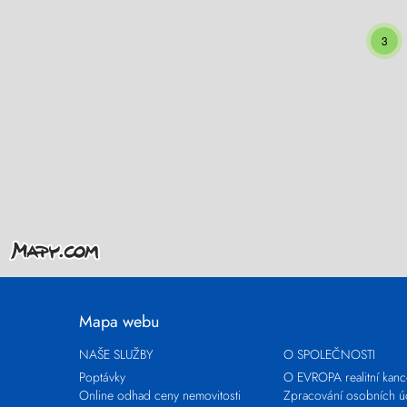
3
Mapa webu
NAŠE SLUŽBY
O SPOLEČNOSTI
Poptávky
O EVROPA realitní kanc
Online odhad ceny nemovitosti
Zpracování osobních ú