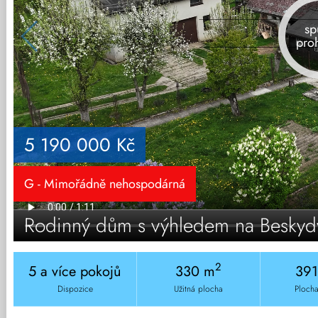
sp
pro
5 190 000 Kč
G - Mimořádně nehospodárná
Rodinný dům s výhledem na Beskydy,
2
5 a více pokojů
330 m
39
Dispozice
Užitná plocha
Plocha