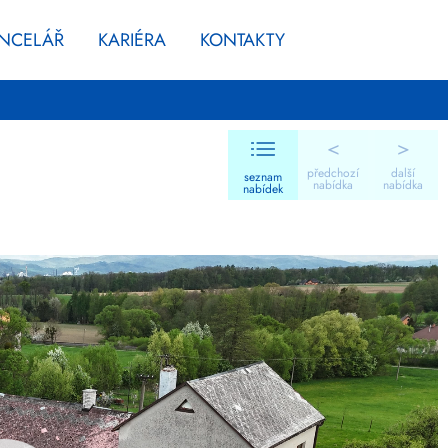
ANCELÁŘ
KARIÉRA
KONTAKTY
<
>
předchozí
další
seznam
nabídka
nabídka
nabídek