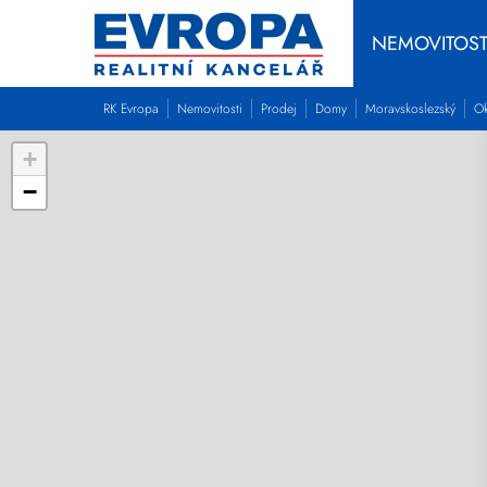
NEMOVITOST
RK Evropa
Nemovitosti
Prodej
Domy
Moravskoslezský
Ok
+
−