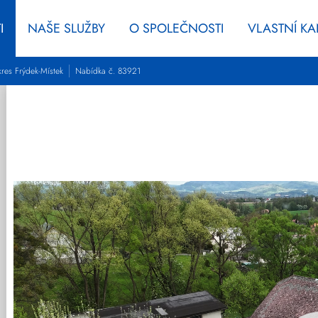
I
NAŠE SLUŽBY
O SPOLEČNOSTI
VLASTNÍ K
res Frýdek-Místek
Nabídka č. 83921