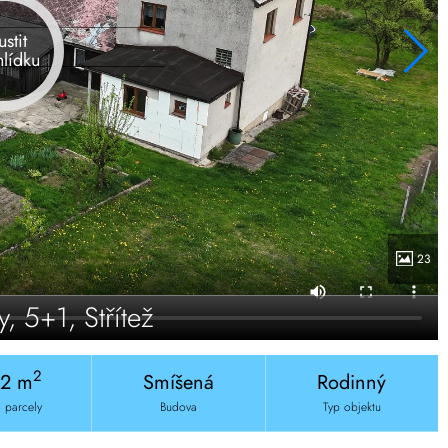
ustit
hlídku
23
 5+1, Střítež
2
12 m
Smíšená
Rodinný
 parcely
Budova
Typ objektu