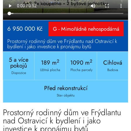
6 950 000 Kč
G - Mimořádně nehospodárná
Prostorný rodinný dům ve Frýdlantu nad Ostravicí k
bydlení i jako investice k pronájmu bytů
5 a více
2
2
189 m
1090 m
Cihlová
pokojů
Užitná plocha
Plocha parcely
Budova
Dispozice
Před rekonstrukcí
Stav objektu
Prostorný rodinný dům ve Frýdlantu
nad Ostravicí k bydlení i jako
investice k pronájmu bytů