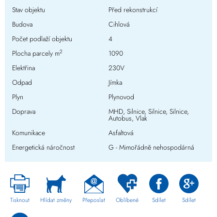
Stav objektu
Před rekonstrukcí
Budova
Cihlová
Počet podlaží objektu
4
2
Plocha parcely m
1090
Elektřina
230V
Odpad
Jímka
Plyn
Plynovod
Doprava
MHD, Silnice, Silnice, Silnice,
Autobus, Vlak
Komunikace
Asfaltová
Energetická náročnost
G - Mimořádně nehospodárná
Tisknout
Hlídat změny
Přeposlat
Oblíbené
Sdílet
Sdílet