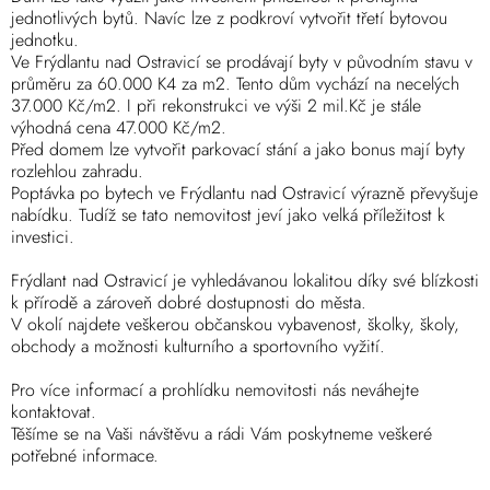
jednotlivých bytů. Navíc lze z podkroví vytvořit třetí bytovou
jednotku.
Ve Frýdlantu nad Ostravicí se prodávají byty v původním stavu v
průměru za 60.000 K4 za m2. Tento dům vychází na necelých
37.000 Kč/m2. I při rekonstrukci ve výši 2 mil.Kč je stále
výhodná cena 47.000 Kč/m2.
Před domem lze vytvořit parkovací stání a jako bonus mají byty
rozlehlou zahradu.
Poptávka po bytech ve Frýdlantu nad Ostravicí výrazně převyšuje
nabídku. Tudíž se tato nemovitost jeví jako velká příležitost k
investici.
Frýdlant nad Ostravicí je vyhledávanou lokalitou díky své blízkosti
k přírodě a zároveň dobré dostupnosti do města.
V okolí najdete veškerou občanskou vybavenost, školky, školy,
obchody a možnosti kulturního a sportovního vyžití.
Pro více informací a prohlídku nemovitosti nás neváhejte
kontaktovat.
Těšíme se na Vaši návštěvu a rádi Vám poskytneme veškeré
potřebné informace.