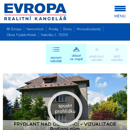
MENU
RK Evropa
Nemovitosti
Prodej
Domy
Moravskoslezský
Okres Frýdek-Místek
Nabídka č. 72092
<
>
ukázat
předchozí
další
seznam
na mapě
nabídka
nabídka
nabídek
spustit
prohlídku