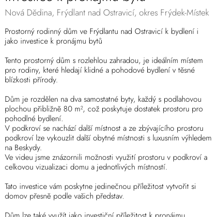
Nová Dědina, Frýdlant nad Ostravicí, okres Frýdek-Místek
Prostorný rodinný dům ve Frýdlantu nad Ostravicí k bydlení i
jako investice k pronájmu bytů
Tento prostorný dům s rozlehlou zahradou, je ideálním místem
pro rodiny, které hledají klidné a pohodové bydlení v těsné
blízkosti přírody.
Dům je rozdělen na dva samostatné byty, každý s podlahovou
plochou přibližně 80 m², což poskytuje dostatek prostoru pro
pohodlné bydlení.
V podkroví se nachází další místnost a ze zbývajícího prostoru
podkroví lze vykouzlit další obytné místnosti s luxusním výhledem
na Beskydy.
Ve videu jsme znázornili možnosti využití prostoru v podkroví a
celkovou vizualizaci domu a jednotlivých místností.
Tato investice vám poskytne jedinečnou příležitost vytvořit si
domov přesně podle vašich představ.
Dům lze také využít jako investiční příležitost k pronájmu