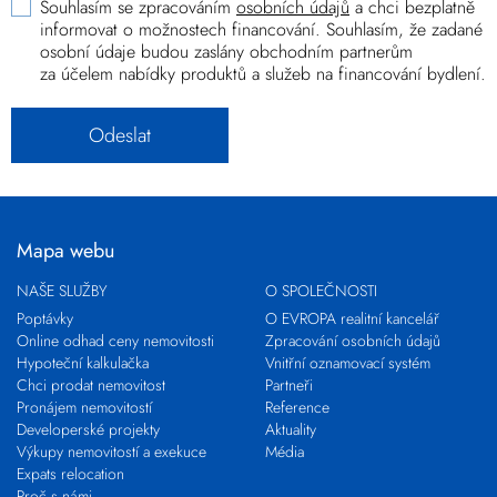
Souhlasím se zpracováním
osobních údajů
a chci bezplatně
informovat o možnostech financování. Souhlasím, že zadané
osobní údaje budou zaslány obchodním partnerům
za účelem nabídky produktů a služeb na financování bydlení.
Mapa webu
NAŠE SLUŽBY
O SPOLEČNOSTI
Poptávky
O EVROPA realitní kancelář
Online odhad ceny nemovitosti
Zpracování osobních údajů
Hypoteční kalkulačka
Vnitřní oznamovací systém
Chci prodat nemovitost
Partneři
Pronájem nemovitostí
Reference
Developerské projekty
Aktuality
Výkupy nemovitostí a exekuce
Média
Expats relocation
Proč s námi