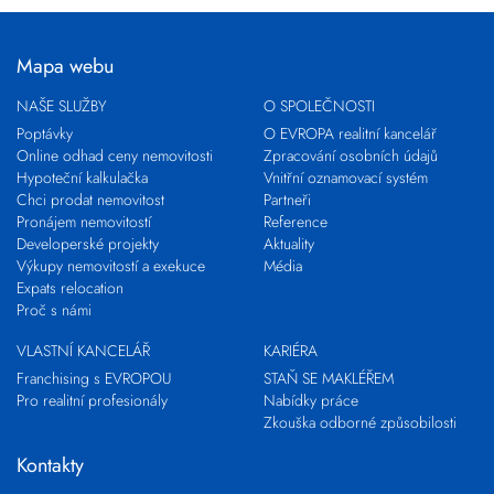
Mapa webu
NAŠE SLUŽBY
O SPOLEČNOSTI
Poptávky
O EVROPA realitní kancelář
Online odhad ceny nemovitosti
Zpracování osobních údajů
Hypoteční kalkulačka
Vnitřní oznamovací systém
Chci prodat nemovitost
Partneři
Pronájem nemovitostí
Reference
Developerské projekty
Aktuality
Výkupy nemovitostí a exekuce
Média
Expats relocation
Proč s námi
VLASTNÍ KANCELÁŘ
KARIÉRA
Franchising s EVROPOU
STAŇ SE MAKLÉŘEM
Pro realitní profesionály
Nabídky práce
Zkouška odborné způsobilosti
Kontakty