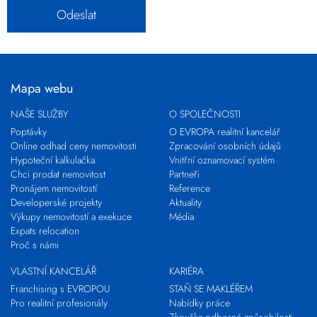
Mapa webu
NAŠE SLUŽBY
O SPOLEČNOSTI
Poptávky
O EVROPA realitní kancelář
Online odhad ceny nemovitosti
Zpracování osobních údajů
Hypoteční kalkulačka
Vnitřní oznamovací systém
Chci prodat nemovitost
Partneři
Pronájem nemovitostí
Reference
Developerské projekty
Aktuality
Výkupy nemovitostí a exekuce
Média
Expats relocation
Proč s námi
VLASTNÍ KANCELÁŘ
KARIÉRA
Franchising s EVROPOU
STAŇ SE MAKLÉŘEM
Pro realitní profesionály
Nabídky práce