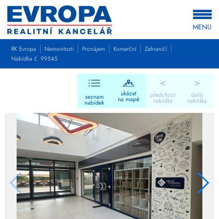
MENU
RK Evropa
Nemovitosti
Pronájem
Komerční
Zahraničí
Nabídka č. 99545
<
>
ukázat
předchozí
další
seznam
na mapě
nabídka
nabídka
nabídek