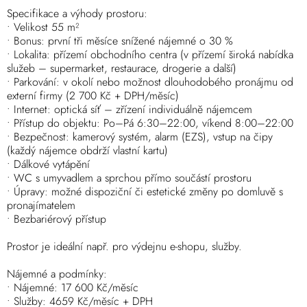
Specifikace a výhody prostoru:
• Velikost 55 m²
• Bonus: první tři měsíce snížené nájemné o 30 %
• Lokalita: přízemí obchodního centra (v přízemí široká nabídka
služeb – supermarket, restaurace, drogerie a další)
• Parkování: v okolí nebo možnost dlouhodobého pronájmu od
externí firmy (2 700 Kč + DPH/měsíc)
• Internet: optická síť – zřízení individuálně nájemcem
• Přístup do objektu: Po–Pá 6:30–22:00, víkend 8:00–22:00
• Bezpečnost: kamerový systém, alarm (EZS), vstup na čipy
(každý nájemce obdrží vlastní kartu)
• Dálkové vytápění
• WC s umyvadlem a sprchou přímo součástí prostoru
• Úpravy: možné dispoziční či estetické změny po domluvě s
pronajímatelem
• Bezbariérový přístup
Prostor je ideální např. pro výdejnu e-shopu, služby.
Nájemné a podmínky:
• Nájemné: 17 600 Kč/měsíc
• Služby: 4659 Kč/měsíc + DPH