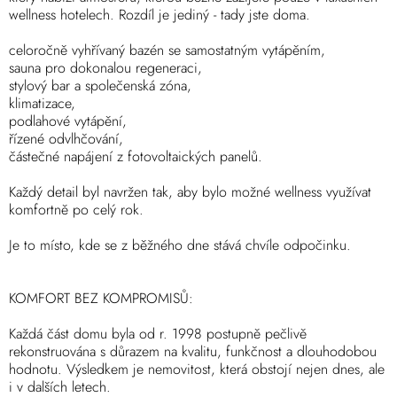
wellness hotelech. Rozdíl je jediný - tady jste doma.
celoročně vyhřívaný bazén se samostatným vytápěním,
sauna pro dokonalou regeneraci,
stylový bar a společenská zóna,
klimatizace,
podlahové vytápění,
řízené odvlhčování,
částečné napájení z fotovoltaických panelů.
Každý detail byl navržen tak, aby bylo možné wellness využívat
komfortně po celý rok.
Je to místo, kde se z běžného dne stává chvíle odpočinku.
KOMFORT BEZ KOMPROMISŮ:
Každá část domu byla od r. 1998 postupně pečlivě
rekonstruována s důrazem na kvalitu, funkčnost a dlouhodobou
hodnotu. Výsledkem je nemovitost, která obstojí nejen dnes, ale
i v dalších letech.