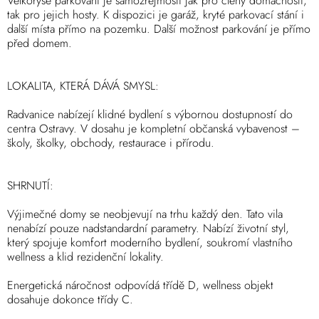
Velkorysé parkování je samozřejmostí jak pro členy domácnosti,
tak pro jejich hosty. K dispozici je garáž, kryté parkovací stání i
další místa přímo na pozemku. Další možnost parkování je přímo
před domem.
LOKALITA, KTERÁ DÁVÁ SMYSL:
Radvanice nabízejí klidné bydlení s výbornou dostupností do
centra Ostravy. V dosahu je kompletní občanská vybavenost –
školy, školky, obchody, restaurace i přírodu.
SHRNUTÍ:
Výjimečné domy se neobjevují na trhu každý den. Tato vila
nenabízí pouze nadstandardní parametry. Nabízí životní styl,
který spojuje komfort moderního bydlení, soukromí vlastního
wellness a klid rezidenční lokality.
Energetická náročnost odpovídá třídě D, wellness objekt
dosahuje dokonce třídy C.