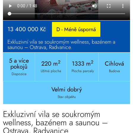
13 400 000 Kč
D - Méně úsporná
Exkluzivní vila se soukromým wellness, bazénem a
saunou – Ostrava, Radvanice.
5 a více
2
2
220 m
1333 m
Cihlová
pokojů
Užitná plocha
Plocha parcely
Budova
Dispozice
Velmi dobrý
Stav objektu
Exkluzivní vila se soukromým
wellness, bazénem a saunou –
Ostrava, Radvanice.