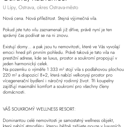
U Lípy, Ostrava, okres Ostrava-město
Nová cena. Nová příležitost. Stejná výjimečná vila.
Pokud jste tuto vilu zaznamenali již dříve, právě nyní je ten
správný čas podívat se na ni znovu.
Existují domy… a pak jsou tu nemovitosti, které ve Vás vyvolají
emoci hned při prvním pohledu. Právě taková je tato vila na
prestižní adrese, kde se luxus, prostor a soukromí propojují v
jeden harmonický celek.
Na pozemku o výměře 1 333 m² stojí vila s podlahovou plochou
220 m² a dispozicí 8+2, která nabízí velkorysý prostor pro
vícegenerační bydlení i náročný rodinný život. Tři koupelny
zajišťují maximální komfort a soukromí pro všechny členy
domácnosti.
VÁŠ SOUKROMÝ WELLNESS RESORT:
Dominantou celé nemovitosti je samostatný wellness objekt,
který nabízí atmosféru, kterou běžně zažijete pouze v luxusních