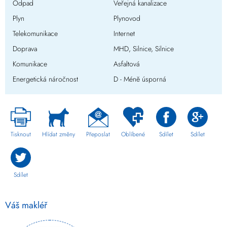
Odpad
Veřejná kanalizace
Plyn
Plynovod
Telekomunikace
Internet
Doprava
MHD, Silnice, Silnice
Komunikace
Asfaltová
Energetická náročnost
D - Méně úsporná
Tisknout
Hlídat změny
Přeposlat
Oblíbené
Sdílet
Sdílet
Sdílet
Váš makléř