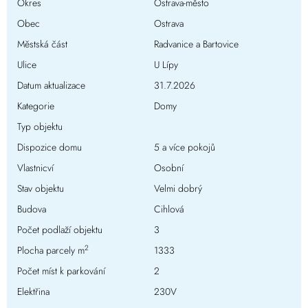
Okres
Ostrava-město
Obec
Ostrava
Městská část
Radvanice a Bartovice
Ulice
U Lípy
Datum aktualizace
31.7.2026
Kategorie
Domy
Typ objektu
Dispozice domu
5 a více pokojů
Vlastnicví
Osobní
Stav objektu
Velmi dobrý
Budova
Cihlová
Počet podlaží objektu
3
2
Plocha parcely m
1333
Počet míst k parkování
2
Elektřina
230V