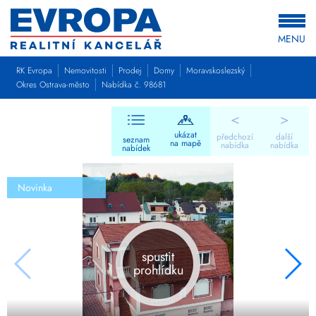
MENU
RK Evropa
Nemovitosti
Prodej
Domy
Moravskoslezský
Okres Ostrava-město
Nabídka č. 98681
<
>
ukázat
předchozí
další
seznam
na mapě
nabídka
nabídka
nabídek
Novinka
spustit
prohlídku