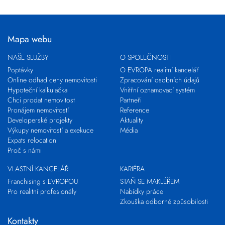
Mapa webu
NAŠE SLUŽBY
O SPOLEČNOSTI
Poptávky
O EVROPA realitní kancelář
Online odhad ceny nemovitosti
Zpracování osobních údajů
Hypoteční kalkulačka
Vnitřní oznamovací systém
Chci prodat nemovitost
Partneři
Pronájem nemovitostí
Reference
Developerské projekty
Aktuality
Výkupy nemovitostí a exekuce
Média
Expats relocation
Proč s námi
VLASTNÍ KANCELÁŘ
KARIÉRA
Franchising s EVROPOU
STAŇ SE MAKLÉŘEM
Pro realitní profesionály
Nabídky práce
Zkouška odborné způsobilosti
Kontakty