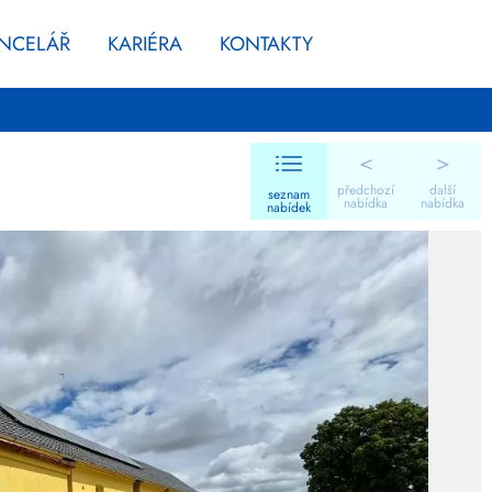
ANCELÁŘ
KARIÉRA
KONTAKTY
<
>
předchozí
další
seznam
nabídka
nabídka
nabídek