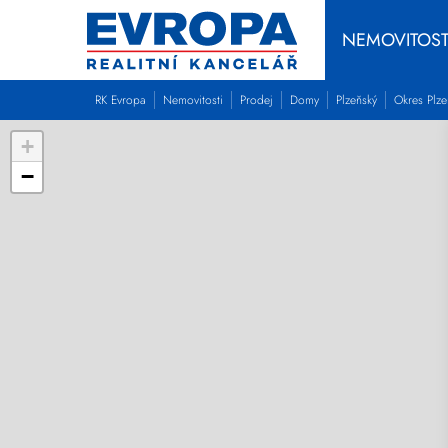
NEMOVITOST
RK Evropa
Nemovitosti
Prodej
Domy
Plzeňský
Okres Plze
+
−