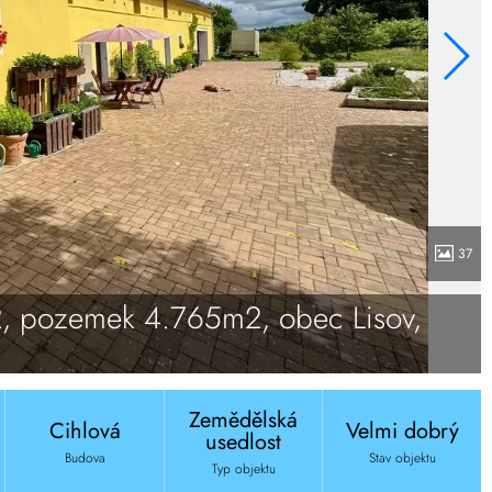
37
2, pozemek 4.765m2, obec Lisov,
Zemědělská
Cihlová
Velmi dobrý
usedlost
Budova
Stav objektu
Typ objektu