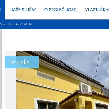
I
NAŠE SLUŽBY
O SPOLEČNOSTI
VLASTNÍ K
ň-jih
Nabídka č. 98444
Novinka