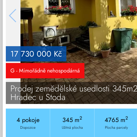
17 730 000 Kč
G - Mimořádně nehospodárná
Prodej zemědělské usedlosti 345m
Hradec u Stoda
2
2
4 pokoje
345 m
4765 m
Dispozice
Užitná plocha
Plocha parcely