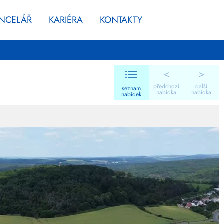
ANCELÁŘ
KARIÉRA
KONTAKTY
<
>
předchozí
další
seznam
nabídka
nabídka
nabídek