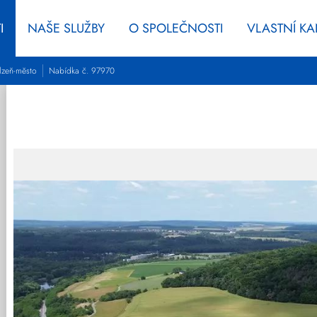
I
NAŠE SLUŽBY
O SPOLEČNOSTI
VLASTNÍ K
lzeň-město
Nabídka č. 97970