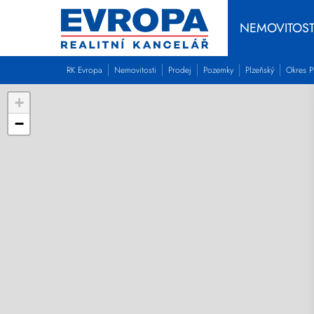
NEMOVITOST
RK Evropa
Nemovitosti
Prodej
Pozemky
Plzeňský
Okres P
+
−