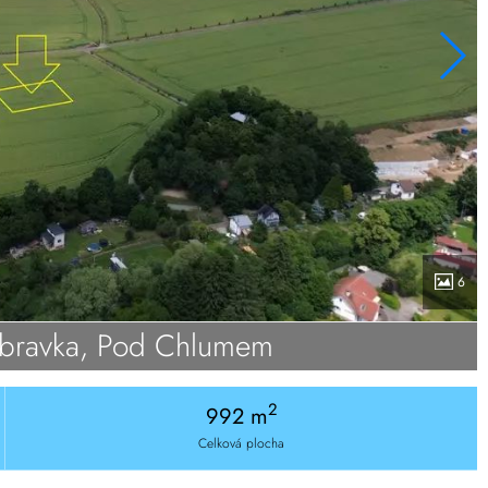
6
bravka, Pod Chlumem
2
992 m
Celková plocha