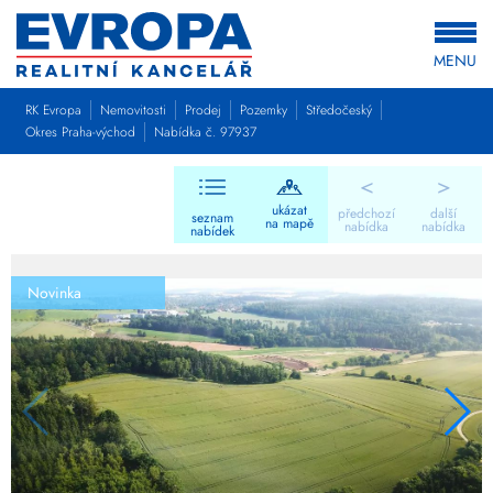
MENU
RK Evropa
Nemovitosti
Prodej
Pozemky
Středočeský
Okres Praha-východ
Nabídka č. 97937
<
>
ukázat
předchozí
další
seznam
na mapě
nabídka
nabídka
nabídek
Novinka