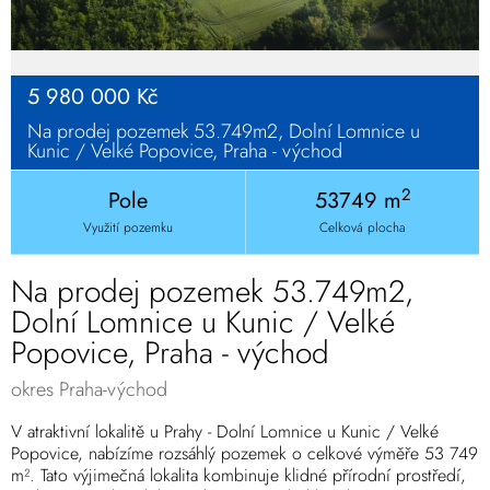
5 980 000 Kč
Na prodej pozemek 53.749m2, Dolní Lomnice u
Kunic / Velké Popovice, Praha - východ
2
Pole
53749 m
Využití pozemku
Celková plocha
Na prodej pozemek 53.749m2,
Dolní Lomnice u Kunic / Velké
Popovice, Praha - východ
okres Praha-východ
V atraktivní lokalitě u Prahy - Dolní Lomnice u Kunic / Velké
Popovice, nabízíme rozsáhlý pozemek o celkové výměře 53 749
m². Tato výjimečná lokalita kombinuje klidné přírodní prostředí,