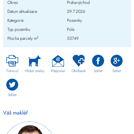
Okres
Praha-východ
Datum aktualizace
29.7.2026
Kategorie
Pozemky
Typ pozemku
Pole
2
Plocha parcely m
53749
Tisknout
Hlídat změny
Přeposlat
Oblíbené
Sdílet
Sdílet
Sdílet
Váš makléř