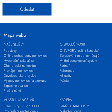
Mapa webu
NAŠE SLUŽBY
O SPOLEČNOSTI
Poptávky
O EVROPA realitní kancelář
Online odhad ceny nemovitosti
Zpracování osobních údajů
Hypoteční kalkulačka
Vnitřní oznamovací systém
Chci prodat nemovitost
Partneři
Pronájem nemovitostí
Reference
Developerské projekty
Aktuality
Výkupy nemovitostí a exekuce
Média
Expats relocation
Proč s námi
VLASTNÍ KANCELÁŘ
KARIÉRA
Franchising s EVROPOU
STAŇ SE MAKLÉŘEM
Pro realitní profesionály
Nabídky práce