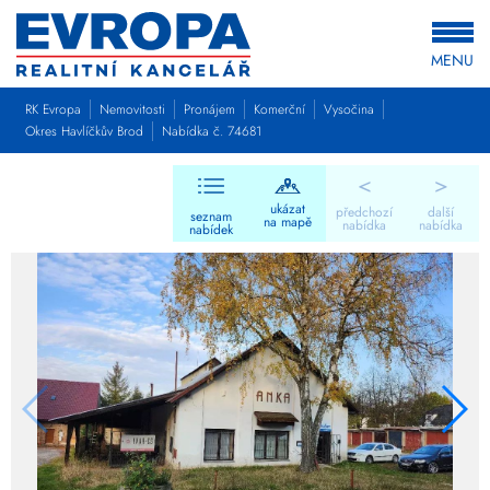
MENU
RK Evropa
Nemovitosti
Pronájem
Komerční
Vysočina
Okres Havlíčkův Brod
Nabídka č. 74681
<
>
ukázat
předchozí
další
seznam
na mapě
nabídka
nabídka
nabídek