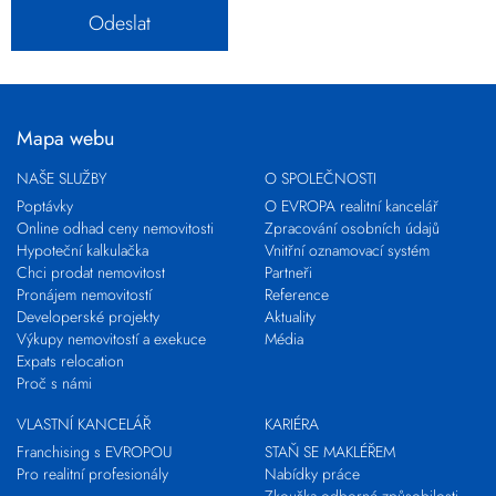
Mapa webu
NAŠE SLUŽBY
O SPOLEČNOSTI
Poptávky
O EVROPA realitní kancelář
Online odhad ceny nemovitosti
Zpracování osobních údajů
Hypoteční kalkulačka
Vnitřní oznamovací systém
Chci prodat nemovitost
Partneři
Pronájem nemovitostí
Reference
Developerské projekty
Aktuality
Výkupy nemovitostí a exekuce
Média
Expats relocation
Proč s námi
VLASTNÍ KANCELÁŘ
KARIÉRA
Franchising s EVROPOU
STAŇ SE MAKLÉŘEM
Pro realitní profesionály
Nabídky práce