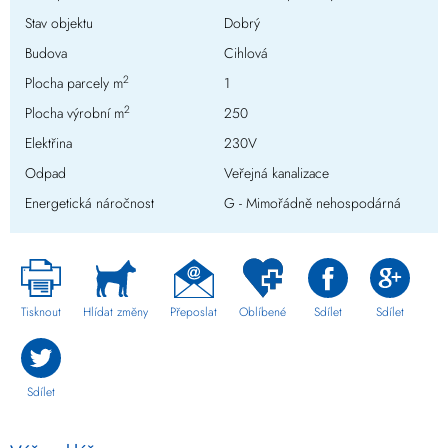
Stav objektu
Dobrý
Budova
Cihlová
2
Plocha parcely m
1
2
Plocha výrobní m
250
Elektřina
230V
Odpad
Veřejná kanalizace
Energetická náročnost
G - Mimořádně nehospodárná
Tisknout
Hlídat změny
Přeposlat
Oblíbené
Sdílet
Sdílet
Sdílet