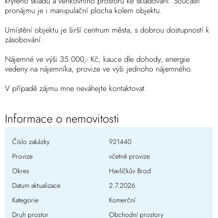
krytého skladu a venkovního prostoru ke skladování. Součástí
pronájmu je i manipulační plocha kolem objektu.
Umístění objektu je širší centrum města, s dobrou dostupností k
zásobování.
Nájemné ve výši 35.000,- Kč, kauce dle dohody, energie
vedeny na nájemníka, provize ve výši jednoho nájemného.
V případě zájmu mne neváhejte kontaktovat.
Informace o nemovitosti
Číslo zakázky
921440
Provize
včetně provize
Okres
Havlíčkův Brod
Datum aktualizace
2.7.2026
Kategorie
Komerční
Druh prostor
Obchodní prostory