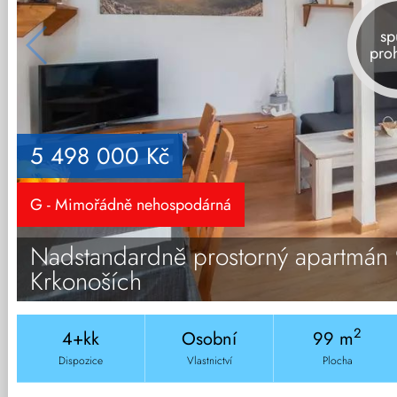
sp
pro
5 498 000 Kč
G - Mimořádně nehospodárná
Nadstandardně prostorný apartmán 9
Krkonoších
2
4+kk
Osobní
99 m
Dispozice
Vlastnictví
Plocha