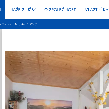
I
NAŠE SLUŽBY
O SPOLEČNOSTI
VLASTNÍ K
s Trutnov
Nabídka č. 72482