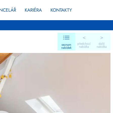
ANCELÁŘ
KARIÉRA
KONTAKTY
<
>
předchozí
další
seznam
nabídka
nabídka
nabídek