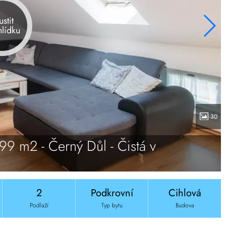
ustit
hlídku
30
9 m2 - Černý Důl - Čistá v
2
Podkrovní
Cihlová
Podlaží
Typ bytu
Budova