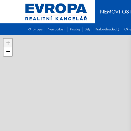
NEMOVITOST
RK Evropa
Nemovitosti
Prodej
Byty
Královéhradecký
Okre
+
−