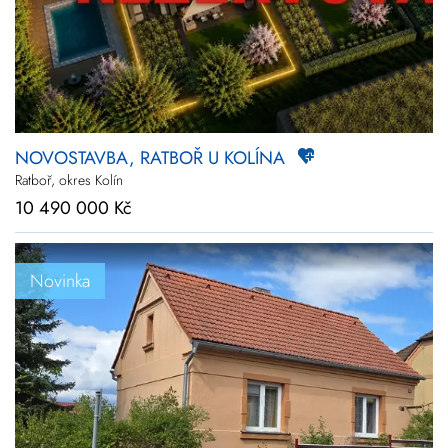
NOVOSTAVBA, RATBOŘ U KOLÍNA
Ratboř, okres Kolín
10 490 000 Kč
Novinka