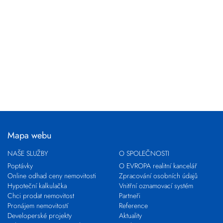
Mapa webu
NAŠE SLUŽBY
O SPOLEČNOSTI
Poptávky
O EVROPA realitní kancelář
Online odhad ceny nemovitosti
Zpracování osobních údajů
Hypoteční kalkulačka
Vnitřní oznamovací systém
Chci prodat nemovitost
Partneři
Pronájem nemovitostí
Reference
Developerské projekty
Aktuality