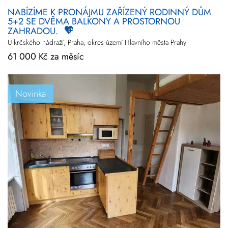
NABÍZÍME K PRONÁJMU ZAŘÍZENÝ RODINNÝ DŮM
5+2 SE DVĚMA BALKONY A PROSTORNOU
ZAHRADOU.
U krčského nádraží, Praha, okres území Hlavního města Prahy
61 000 Kč za měsíc
Novinka