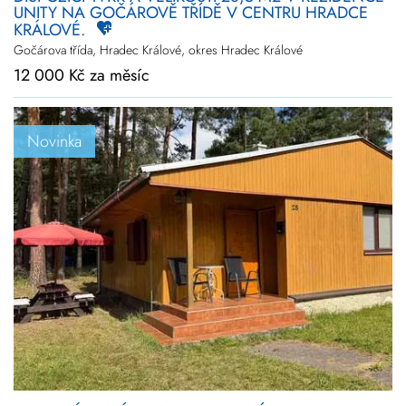
UNITY NA GOČÁROVĚ TŘÍDĚ V CENTRU HRADCE
KRÁLOVÉ.
Gočárova třída, Hradec Králové, okres Hradec Králové
12 000 Kč za měsíc
Novinka