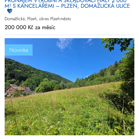
PRONÁJEM VÝROBNÍ A SKLADOVACÍ HALY 2 000
M² S KANCELÁŘEMI – PLZEŇ, DOMAŽLICKÁ ULICE
Domažlická, Plzeň, okres Plzeň-město
200 000 Kč za měsíc
Novinka