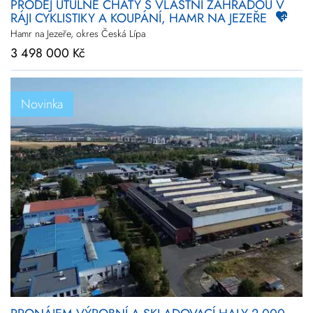
PRODEJ ÚTULNÉ CHATY S VLASTNÍ ZAHRADOU V
RÁJI CYKLISTIKY A KOUPÁNÍ, HAMR NA JEZEŘE
Hamr na Jezeře, okres Česká Lípa
3 498 000 Kč
Novinka