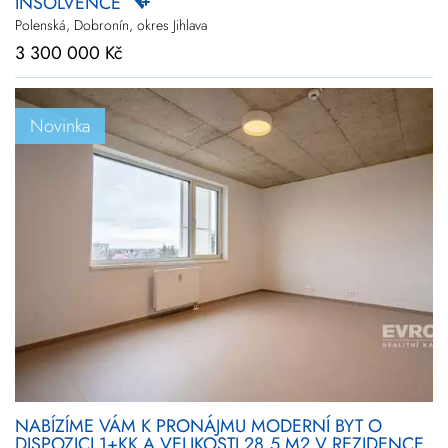
INSOLVENCE
Polenská, Dobronín, okres Jihlava
3 300 000 Kč
Novinka
NABÍZÍME VÁM K PRONÁJMU MODERNÍ BYT O
DISPOZICI 1+KK A VELIKOSTI 28,5 M2 V REZIDENCE