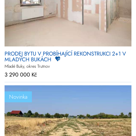
Novinky
Zlevněné
Prodej
Pronájem
Vše
Kraj
Vyberte kraje
PRODEJ BYTU V PROBÍHAJÍCÍ REKONSTRUKCI 2+1 V
MLADÝCH BUKÁCH
Upřesnit
lokalitu
Mladé Buky, okres Trutnov
3 290 000 Kč
Cena
+
rozšířené hledání
Novinka