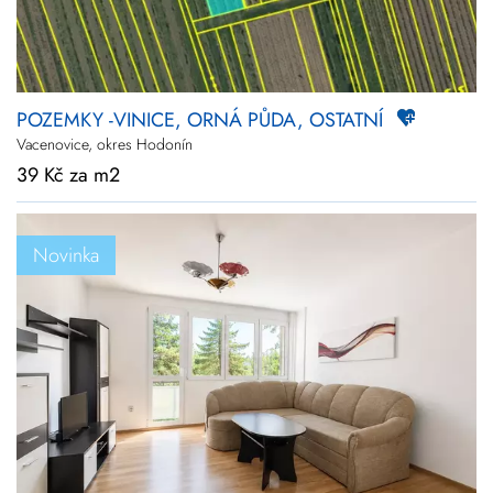
POZEMKY -VINICE, ORNÁ PŮDA, OSTATNÍ
Vacenovice, okres Hodonín
39 Kč za m2
Novinka