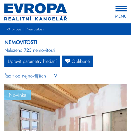
MENU
RK Evropa
Nemovitosti
NEMOVITOSTI
Nalezeno
723
nemovitostí
Upravit parametry hledání
Oblíbené
Byty
Domy
Pozemky
Novinka
Komerční
Ostatní
Developerské
projekty