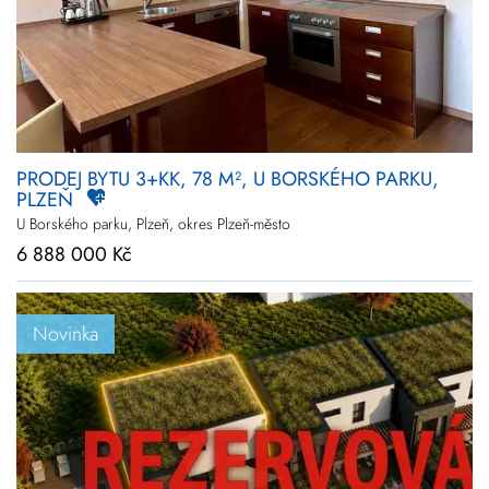
PRODEJ BYTU 3+KK, 78 M², U BORSKÉHO PARKU,
PLZEŇ
U Borského parku, Plzeň, okres Plzeň-město
6 888 000 Kč
Novinka