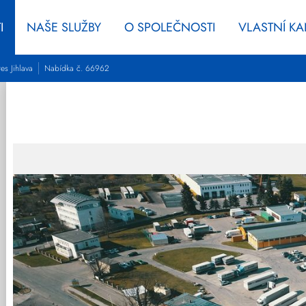
I
NAŠE SLUŽBY
O SPOLEČNOSTI
VLASTNÍ K
es Jihlava
Nabídka č. 66962