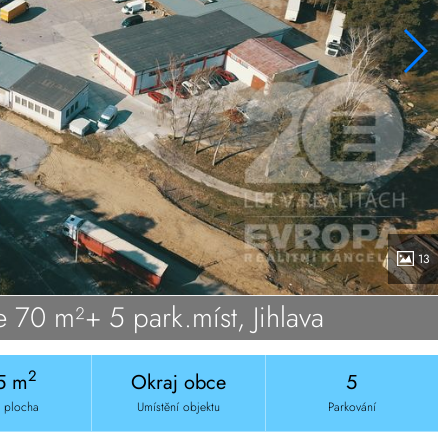
13
 70 m²+ 5 park.míst, Jihlava
2
5 m
Okraj obce
5
á plocha
Umístění objektu
Parkování