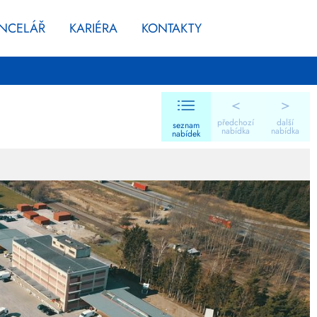
ANCELÁŘ
KARIÉRA
KONTAKTY
<
>
předchozí
další
seznam
nabídka
nabídka
nabídek