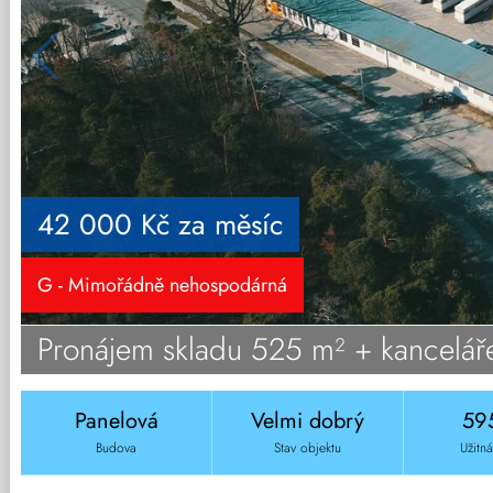
42 000 Kč za měsíc
G - Mimořádně nehospodárná
Pronájem skladu 525 m² + kanceláře
Panelová
Velmi dobrý
59
Budova
Stav objektu
Užitn