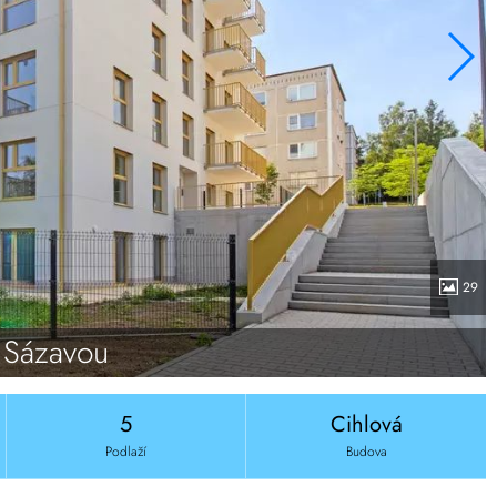
29
d Sázavou
5
Cihlová
Podlaží
Budova