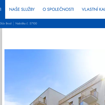
I
NAŠE SLUŽBY
O SPOLEČNOSTI
VLASTNÍ K
íčkův Brod
Nabídka č. 57100