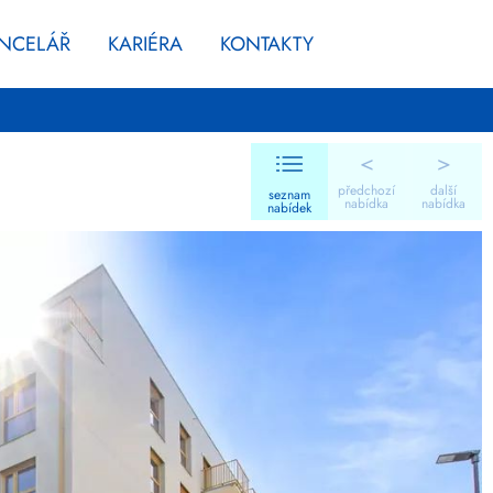
ANCELÁŘ
KARIÉRA
KONTAKTY
<
>
předchozí
další
seznam
nabídka
nabídka
nabídek