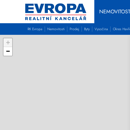
NEMOVITOST
RK Evropa
Nemovitosti
Prodej
Byty
Vysočina
Okres Havl
+
−