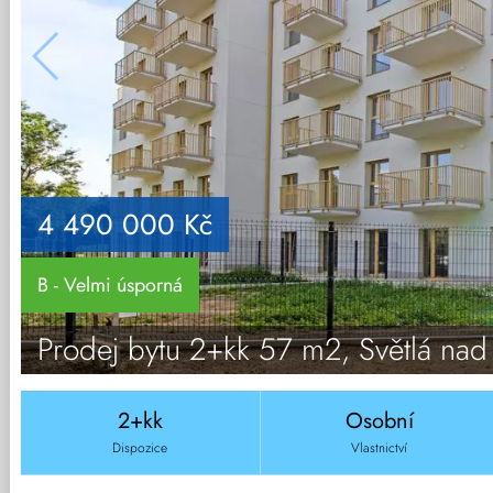
4 490 000 Kč
B - Velmi úsporná
Prodej bytu 2+kk 57 m2, Světlá na
2+kk
Osobní
Dispozice
Vlastnictví