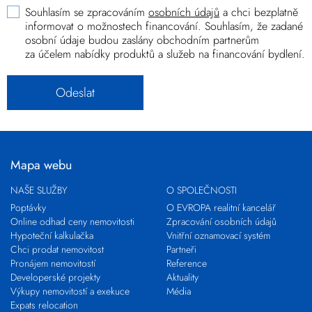
Souhlasím se zpracováním
osobních údajů
a chci bezplatně
informovat o možnostech financování. Souhlasím, že zadané
osobní údaje budou zaslány obchodním partnerům
za účelem nabídky produktů a služeb na financování bydlení.
Mapa webu
NAŠE SLUŽBY
O SPOLEČNOSTI
Poptávky
O EVROPA realitní kancelář
Online odhad ceny nemovitosti
Zpracování osobních údajů
Hypoteční kalkulačka
Vnitřní oznamovací systém
Chci prodat nemovitost
Partneři
Pronájem nemovitostí
Reference
Developerské projekty
Aktuality
Výkupy nemovitostí a exekuce
Média
Expats relocation