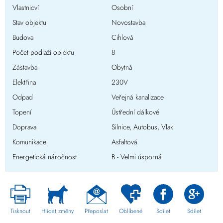
Vlastnicví
Osobní
Stav objektu
Novostavba
Budova
Cihlová
Počet podlaží objektu
8
Zástavba
Obytná
Elektřina
230V
Odpad
Veřejná kanalizace
Topení
Ústřední dálkové
Doprava
Silnice, Autobus, Vlak
Komunikace
Asfaltová
Energetická náročnost
B - Velmi úsporná
Tisknout
Hlídat změny
Přeposlat
Oblíbené
Sdílet
Sdílet