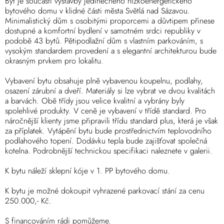
Byt je součástí výstavby jedinečného nízkoenergetického
bytového domu v klidné části města Světlá nad Sázavou.
Minimalistický dům s osobitými proporcemi a důvtipem přinese
dostupné a komfortní bydlení v samotném srdci republiky v
podobě 43 bytů. Pětipodlažní dům s vlastním parkováním, s
vysokým standardem provedení a s elegantní architekturou bude
okrasným prvkem pro lokalitu.
Vybavení bytu obsahuje plně vybavenou koupelnu, podlahy,
osazení zárubní a dveří. Materiály si lze vybrat ve dvou kvalitách
a barvách. Obě třídy jsou velice kvalitní a vybrány byly
spolehlivé produkty. V ceně je vybavení v třídě standard. Pro
náročnější klienty jsme připravili třídu standard plus, která je však
za příplatek. Vytápění bytu bude prostřednictvím teplovodního
podlahového topení. Dodávku tepla bude zajišťovat společná
kotelna. Podrobnější technickou specifikaci naleznete v galerii.
K bytu náleží sklepní kóje v 1. PP bytového domu.
K bytu je možné dokoupit vyhrazené parkovací stání za cenu
250.000,- Kč.
S financováním rádi pomůžeme.