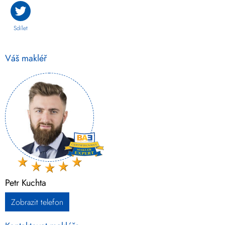
Sdílet
Váš makléř
Petr Kuchta
Zobrazit telefon