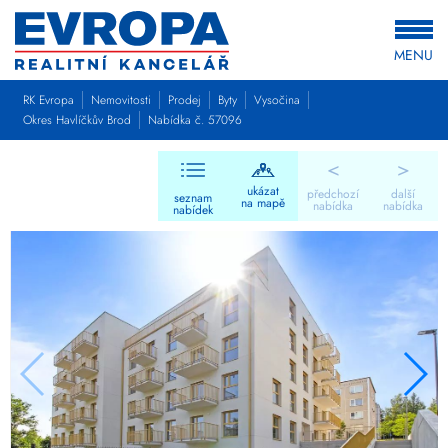
MENU
RK Evropa
Nemovitosti
Prodej
Byty
Vysočina
Okres Havlíčkův Brod
Nabídka č. 57096
<
>
ukázat
předchozí
další
seznam
na mapě
nabídka
nabídka
nabídek