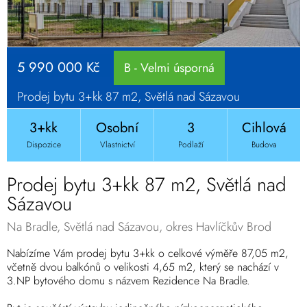
5 990 000 Kč
B - Velmi úsporná
Prodej bytu 3+kk 87 m2, Světlá nad Sázavou
3+kk
Osobní
3
Cihlová
Dispozice
Vlastnictví
Podlaží
Budova
Prodej bytu 3+kk 87 m2, Světlá nad
Sázavou
Na Bradle, Světlá nad Sázavou, okres Havlíčkův Brod
Nabízíme Vám prodej bytu 3+kk o celkové výměře 87,05 m2,
včetně dvou balkónů o velikosti 4,65 m2, který se nachází v
3.NP bytového domu s názvem Rezidence Na Bradle.