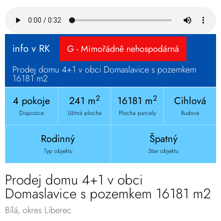
info v RK
G - Mimořádně nehospodárná
Prodej domu 4+1 v obci Domaslavice s pozemkem
16181 m2
2
2
4 pokoje
241 m
16181 m
Cihlová
Dispozice
Užitná plocha
Plocha parcely
Budova
Rodinný
Špatný
Typ objektu
Stav objektu
Prodej domu 4+1 v obci
Domaslavice s pozemkem 16181 m2
Bílá, okres Liberec