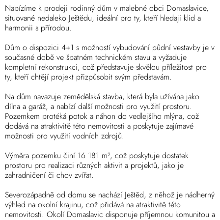
Nabízíme k prodeji rodinný dům v malebné obci Domaslavice,
situované nedaleko Ještědu, ideální pro ty, kteří hledají klid a
harmonii s přírodou.
Dům o dispozici 4+1 s možností vybudování půdní vestavby je v
současné době ve špatném technickém stavu a vyžaduje
kompletní rekonstrukci, což představuje skvělou příležitost pro
ty, kteří chtějí projekt přizpůsobit svým představám.
Na dům navazuje zemědělská stavba, která byla užívána jako
dílna a garáž, a nabízí další možnosti pro využití prostoru.
Pozemkem protéká potok a náhon do vedlejšího mlýna, což
dodává na atraktivitě této nemovitosti a poskytuje zajímavé
možnosti pro využití vodních zdrojů.
Výměra pozemku činí 16 181 m², což poskytuje dostatek
prostoru pro realizaci různých aktivit a projektů, jako je
zahradničení či chov zvířat.
Severozápadně od domu se nachází Ještěd, z něhož je nádherný
výhled na okolní krajinu, což přidává na atraktivitě této
nemovitosti. Okolí Domaslavic disponuje příjemnou komunitou a