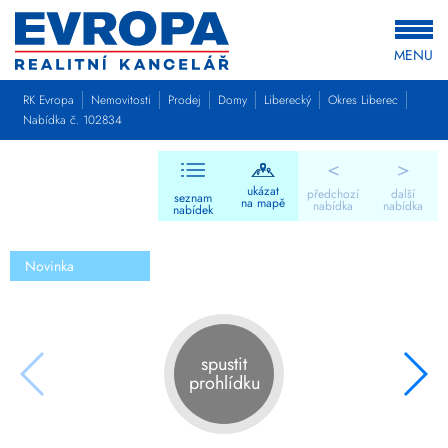
MENU
RK Evropa
Nemovitosti
Prodej
Domy
Liberecký
Okres Liberec
Nabídka č. 102834
<
>
ukázat
předchozí
další
seznam
na mapě
nabídka
nabídka
nabídek
Novinka
spustit
prohlídku