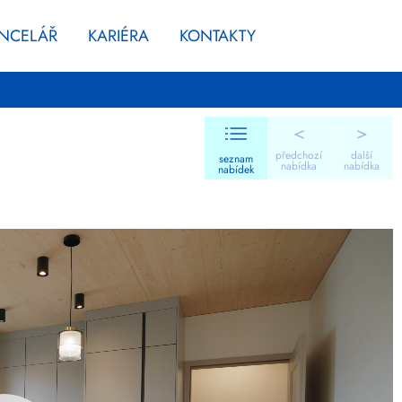
ANCELÁŘ
KARIÉRA
KONTAKTY
<
>
předchozí
další
seznam
nabídka
nabídka
nabídek