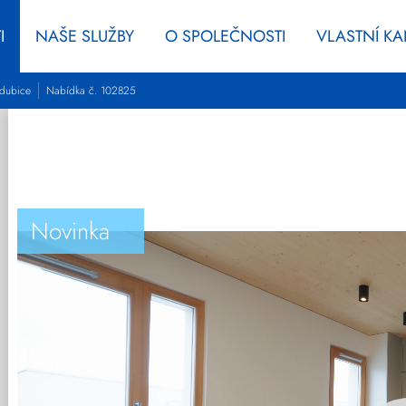
I
NAŠE SLUŽBY
O SPOLEČNOSTI
VLASTNÍ K
rdubice
Nabídka č. 102825
Novinka