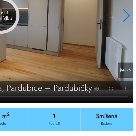
ustit
hlídku
25
a, Pardubice – Pardubičky
2
6 m
1
Smíšená
ocha
Podlaží
Budova