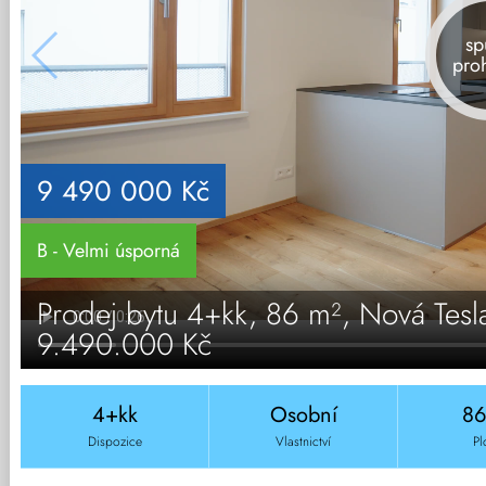
sp
pro
9 490 000 Kč
B - Velmi úsporná
Prodej bytu 4+kk, 86 m², Nová Tesl
9.490.000 Kč
4+kk
Osobní
8
Dispozice
Vlastnictví
Pl