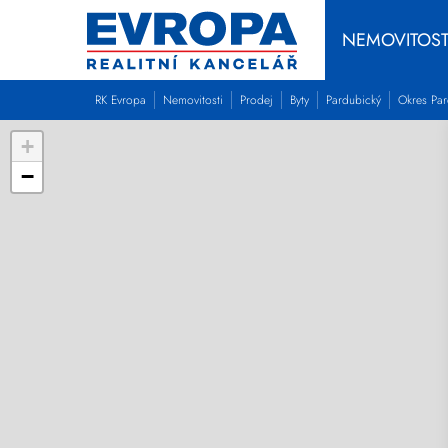
NEMOVITOST
RK Evropa
Nemovitosti
Prodej
Byty
Pardubický
Okres Pa
+
−