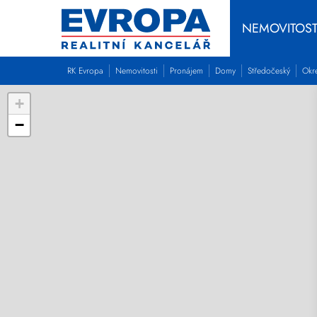
NEMOVITOST
RK Evropa
Nemovitosti
Pronájem
Domy
Středočeský
Okr
+
−