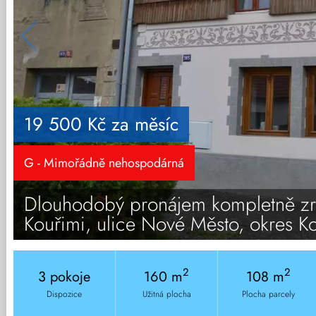
19 500 Kč za měsíc
G - Mimořádně nehospodárná
Dlouhodobý pronájem kompletně zr
Kouřimi, ulice Nové Město, okres Ko
2
2
3 pokoje
160 m
108 m
Dispozice
Užitná plocha
Plocha parcely