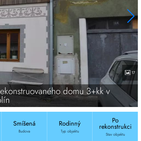
17
ekonstruovaného domu 3+kk v
lín
Po
Smíšená
Rodinný
rekonstrukci
Budova
Typ objektu
Stav objektu