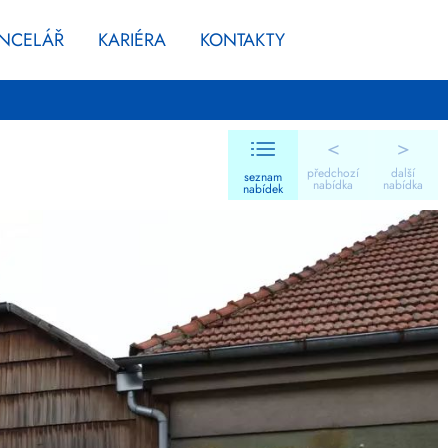
ANCELÁŘ
KARIÉRA
KONTAKTY
<
>
předchozí
další
seznam
nabídka
nabídka
nabídek