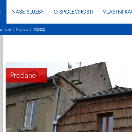
I
NAŠE SLUŽBY
O SPOLEČNOSTI
VLASTNÍ K
es Kolín
Nabídka č. 102822
Prodané