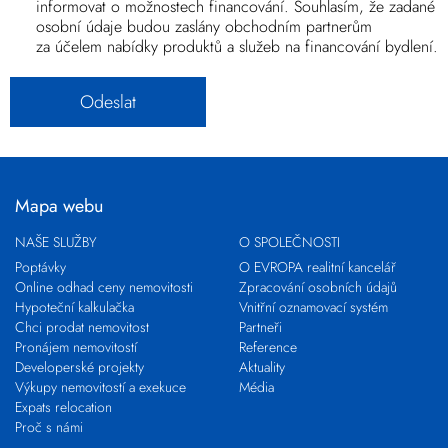
informovat o možnostech financování. Souhlasím, že zadané
osobní údaje budou zaslány obchodním partnerům
za účelem nabídky produktů a služeb na financování bydlení.
Mapa webu
NAŠE SLUŽBY
O SPOLEČNOSTI
Poptávky
O EVROPA realitní kancelář
Online odhad ceny nemovitosti
Zpracování osobních údajů
Hypoteční kalkulačka
Vnitřní oznamovací systém
Chci prodat nemovitost
Partneři
Pronájem nemovitostí
Reference
Developerské projekty
Aktuality
Výkupy nemovitostí a exekuce
Média
Expats relocation
Proč s námi