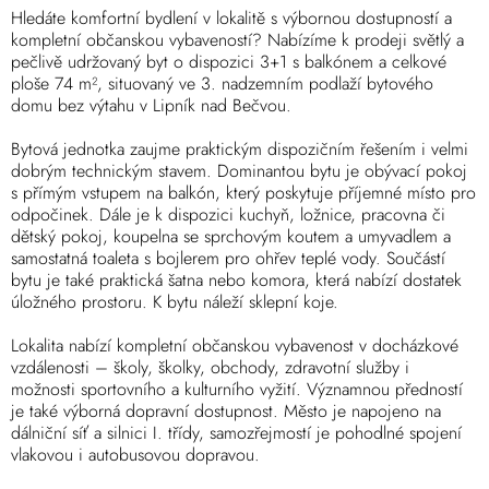
Hledáte komfortní bydlení v lokalitě s výbornou dostupností a
kompletní občanskou vybaveností? Nabízíme k prodeji světlý a
pečlivě udržovaný byt o dispozici 3+1 s balkónem a celkové
ploše 74 m², situovaný ve 3. nadzemním podlaží bytového
domu bez výtahu v Lipník nad Bečvou.
Bytová jednotka zaujme praktickým dispozičním řešením i velmi
dobrým technickým stavem. Dominantou bytu je obývací pokoj
s přímým vstupem na balkón, který poskytuje příjemné místo pro
odpočinek. Dále je k dispozici kuchyň, ložnice, pracovna či
dětský pokoj, koupelna se sprchovým koutem a umyvadlem a
samostatná toaleta s bojlerem pro ohřev teplé vody. Součástí
bytu je také praktická šatna nebo komora, která nabízí dostatek
úložného prostoru. K bytu náleží sklepní koje.
Lokalita nabízí kompletní občanskou vybavenost v docházkové
vzdálenosti – školy, školky, obchody, zdravotní služby i
možnosti sportovního a kulturního vyžití. Významnou předností
je také výborná dopravní dostupnost. Město je napojeno na
dálniční síť a silnici I. třídy, samozřejmostí je pohodlné spojení
vlakovou i autobusovou dopravou.