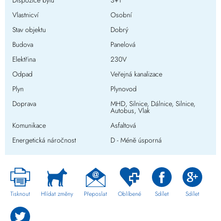
Dispozice bytu
3+1
Vlastnicví
Osobní
Stav objektu
Dobrý
Budova
Panelová
Elektřina
230V
Odpad
Veřejná kanalizace
Plyn
Plynovod
Doprava
MHD, Silnice, Dálnice, Silnice,
Autobus, Vlak
Komunikace
Asfaltová
Energetická náročnost
D - Méně úsporná
Tisknout
Hlídat změny
Přeposlat
Oblíbené
Sdílet
Sdílet