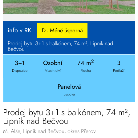
info v RK
D - Méně úsporná
Prodej bytu 3+1 s balkónem, 74 m², Lipník nad
Bečvou
2
3+1
Osobní
74 m
3
Dispozice
Vlastnictví
Plocha
Podlaží
Panelová
Budova
Prodej bytu 3+1 s balkónem, 74 m²,
Lipník nad Bečvou
M. Alše, Lipník nad Bečvou, okres Přerov