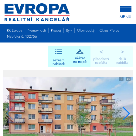
MENU
RK Evropa
Nemovitosti
Prodej
Byty
Olomoucký
Okres Přerov
Nabídka č. 102756
<
>
ukázat
předchozí
další
seznam
na mapě
nabídka
nabídka
nabídek