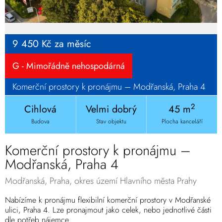
9 450 Kč za měsíc
G - Mimořádně nehospodárná
Komerční prostory k pronájmu – Modřanská, Praha 4
2
Cihlová
Velmi dobrý
45 m
Budova
Stav objektu
Plocha kanceláří
Komerční prostory k pronájmu –
Modřanská, Praha 4
Modřanská, Praha, okres území Hlavního města Prahy
Nabízíme k pronájmu flexibilní komerční prostory v Modřanské
ulici, Praha 4. Lze pronajmout jako celek, nebo jednotlivé části
dle potřeb nájemce.