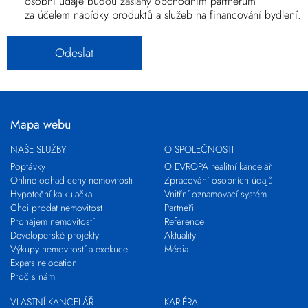
osobní údaje budou zaslány obchodním partnerům
za účelem nabídky produktů a služeb na financování bydlení.
Mapa webu
NAŠE SLUŽBY
O SPOLEČNOSTI
Poptávky
O EVROPA realitní kancelář
Online odhad ceny nemovitosti
Zpracování osobních údajů
Hypoteční kalkulačka
Vnitřní oznamovací systém
Chci prodat nemovitost
Partneři
Pronájem nemovitostí
Reference
Developerské projekty
Aktuality
Výkupy nemovitostí a exekuce
Média
Expats relocation
Proč s námi
VLASTNÍ KANCELÁŘ
KARIÉRA