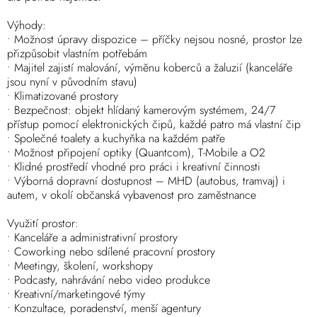
Výhody:
• Možnost úpravy dispozice – příčky nejsou nosné, prostor lze
přizpůsobit vlastním potřebám
• Majitel zajistí malování, výměnu koberců a žaluzií (kanceláře
jsou nyní v původním stavu)
• Klimatizované prostory
• Bezpečnost: objekt hlídaný kamerovým systémem, 24/7
přístup pomocí elektronických čipů, každé patro má vlastní čip
• Společné toalety a kuchyňka na každém patře
• Možnost připojení optiky (Quantcom), T-Mobile a O2
• Klidné prostředí vhodné pro práci i kreativní činnosti
• Výborná dopravní dostupnost – MHD (autobus, tramvaj) i
autem, v okolí občanská vybavenost pro zaměstnance
Využití prostor:
• Kanceláře a administrativní prostory
• Coworking nebo sdílené pracovní prostory
• Meetingy, školení, workshopy
• Podcasty, nahrávání nebo video produkce
• Kreativní/marketingové týmy
• Konzultace, poradenství, menší agentury