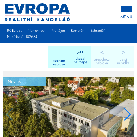
MENU
RK Evropa
Nemovitosti
Pronájem
Komerční
Zahraničí
Nabídka č. 102684
<
>
ukázat
předchozí
další
seznam
na mapě
nabídka
nabídka
nabídek
Novinka