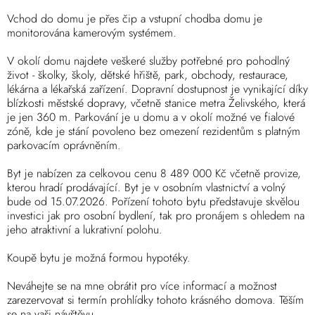
Vchod do domu je přes čip a vstupní chodba domu je
monitorována kamerovým systémem.
V okolí domu najdete veškeré služby potřebné pro pohodlný
život - školky, školy, dětské hřiště, park, obchody, restaurace,
lékárna a lékařská zařízení. Dopravní dostupnost je vynikající díky
blízkosti městské dopravy, včetně stanice metra Želivského, která
je jen 360 m. Parkování je u domu a v okolí možné ve fialové
zóně, kde je stání povoleno bez omezení rezidentům s platným
parkovacím oprávněním.
Byt je nabízen za celkovou cenu 8 489 000 Kč včetně provize,
kterou hradí prodávající. Byt je v osobním vlastnictví a volný
bude od 15.07.2026. Pořízení tohoto bytu představuje skvělou
investici jak pro osobní bydlení, tak pro pronájem s ohledem na
jeho atraktivní a lukrativní polohu.
Koupě bytu je možná formou hypotéky.
Neváhejte se na mne obrátit pro více informací a možnost
zarezervovat si termín prohlídky tohoto krásného domova. Těším
se na vaši návštěvu.