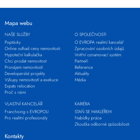
Mapa webu
NAŠE SLUŽBY
O SPOLEČNOSTI
Poptávky
O EVROPA realitní kancelář
Online odhad ceny nemovitosti
Zpracování osobních údajů
Hypoteční kalkulačka
Vnitřní oznamovací systém
Chci prodat nemovitost
Partneři
Pronájem nemovitostí
Reference
Developerské projekty
Aktuality
Výkupy nemovitostí a exekuce
Média
Expats relocation
Proč s námi
VLASTNÍ KANCELÁŘ
KARIÉRA
Franchising s EVROPOU
STAŇ SE MAKLÉŘEM
Pro realitní profesionály
Nabídky práce
Zkouška odborné způsobilosti
Kontakty