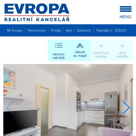
MENU
RK Evropa
Nemovitosti
Prodej
Byty
Zahraničí
Nabídka č. 102669
<
>
ukázat
předchozí
další
seznam
na mapě
nabídka
nabídka
nabídek