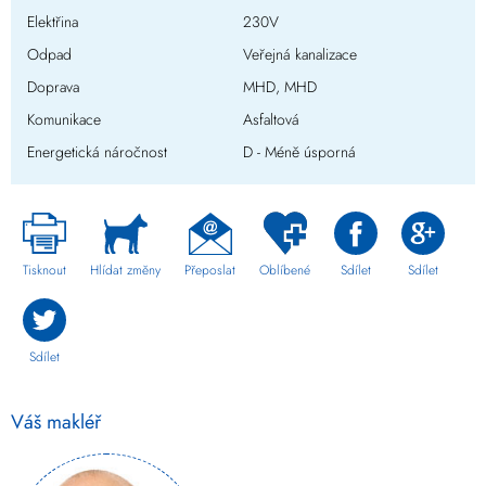
Elektřina
230V
Odpad
Veřejná kanalizace
Doprava
MHD, MHD
Komunikace
Asfaltová
Energetická náročnost
D - Méně úsporná
Tisknout
Hlídat změny
Přeposlat
Oblíbené
Sdílet
Sdílet
Sdílet
Váš makléř