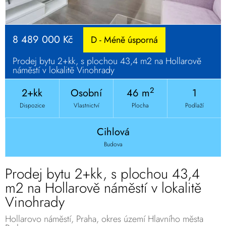
8 489 000 Kč
D - Méně úsporná
Prodej bytu 2+kk, s plochou 43,4 m2 na Hollarově
náměstí v lokalitě Vinohrady
2
2+kk
Osobní
46 m
1
Dispozice
Vlastnictví
Plocha
Podlaží
Cihlová
Budova
Prodej bytu 2+kk, s plochou 43,4
m2 na Hollarově náměstí v lokalitě
Vinohrady
Hollarovo náměstí, Praha, okres území Hlavního města