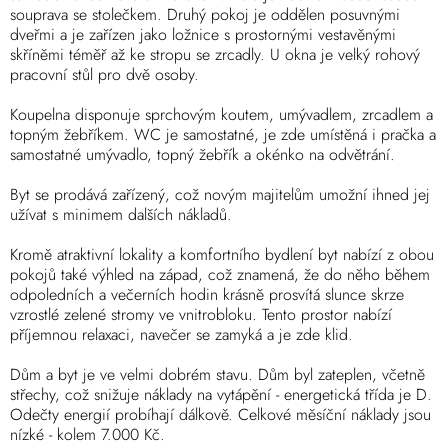
souprava se stolečkem. Druhý pokoj je oddělen posuvnými
dveřmi a je zařízen jako ložnice s prostornými vestavěnými
skříněmi téměř až ke stropu se zrcadly. U okna je velký rohový
pracovní stůl pro dvě osoby.
Koupelna disponuje sprchovým koutem, umývadlem, zrcadlem a
topným žebříkem. WC je samostatné, je zde umístěná i pračka a
samostatné umývadlo, topný žebřík a okénko na odvětrání.
Byt se prodává zařízený, což novým majitelům umožní ihned jej
užívat s minimem dalších nákladů.
Kromě atraktivní lokality a komfortního bydlení byt nabízí z obou
pokojů také výhled na západ, což znamená, že do něho během
odpoledních a večerních hodin krásně prosvítá slunce skrze
vzrostlé zelené stromy ve vnitrobloku. Tento prostor nabízí
příjemnou relaxaci, navečer se zamyká a je zde klid.
Dům a byt je ve velmi dobrém stavu. Dům byl zateplen, včetně
střechy, což snižuje náklady na vytápění - energetická třída je D.
Odečty energií probíhají dálkově. Celkové měsíční náklady jsou
nízké - kolem 7.000 Kč.