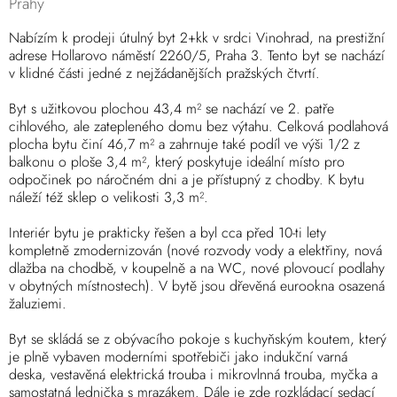
Prahy
Nabízím k prodeji útulný byt 2+kk v srdci Vinohrad, na prestižní
adrese Hollarovo náměstí 2260/5, Praha 3. Tento byt se nachází
v klidné části jedné z nejžádanějších pražských čtvrtí.
Byt s užitkovou plochou 43,4 m² se nachází ve 2. patře
cihlového, ale zatepleného domu bez výtahu. Celková podlahová
plocha bytu činí 46,7 m² a zahrnuje také podíl ve výši 1/2 z
balkonu o ploše 3,4 m², který poskytuje ideální místo pro
odpočinek po náročném dni a je přístupný z chodby. K bytu
náleží též sklep o velikosti 3,3 m².
Interiér bytu je prakticky řešen a byl cca před 10-ti lety
kompletně zmodernizován (nové rozvody vody a elektřiny, nová
dlažba na chodbě, v koupelně a na WC, nové plovoucí podlahy
v obytných místnostech). V bytě jsou dřevěná eurookna osazená
žaluziemi.
Byt se skládá se z obývacího pokoje s kuchyňským koutem, který
je plně vybaven moderními spotřebiči jako indukční varná
deska, vestavěná elektrická trouba i mikrovlnná trouba, myčka a
samostatná lednička s mrazákem. Dále je zde rozkládací sedací