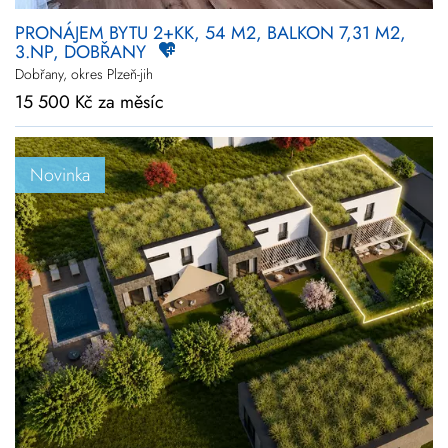
PRONÁJEM BYTU 2+KK, 54 M2, BALKON 7,31 M2,
3.NP, DOBŘANY
Dobřany, okres Plzeň-jih
15 500 Kč za měsíc
Novinka