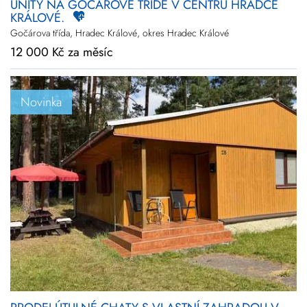
UNITY NA GOČÁROVĚ TŘÍDĚ V CENTRU HRADCE
KRÁLOVÉ.
Gočárova třída, Hradec Králové, okres Hradec Králové
12 000 Kč za měsíc
Novinka