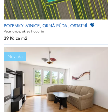
POZEMKY -VINICE, ORNÁ PŮDA, OSTATNÍ
Vacenovice, okres Hodonín
39 Kč za m2
Novinka