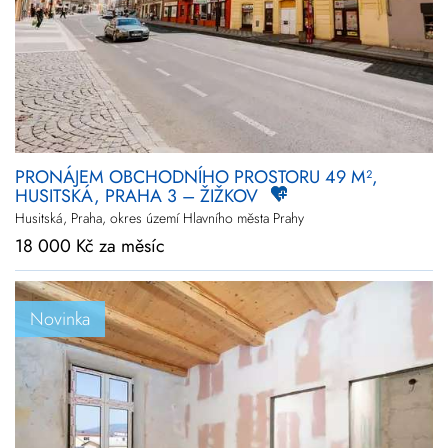
Novinky
Zlevněné
Prodej
Pronájem
Vše
Kraj
Vyberte kraje
PRONÁJEM OBCHODNÍHO PROSTORU 49 M²,
HUSITSKÁ, PRAHA 3 – ŽIŽKOV
Upřesnit
lokalitu
Husitská, Praha, okres území Hlavního města Prahy
18 000 Kč za měsíc
Cena
+
rozšířené hledání
Novinka