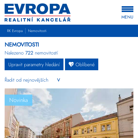
MENU
RK Evropa
Nemovitosti
NEMOVITOSTI
Nalezeno
722
nemovitostí
Upravit parametry hledání
Oblíbené
Byty
Domy
Pozemky
Novinka
Komerční
Ostatní
Developerské
projekty