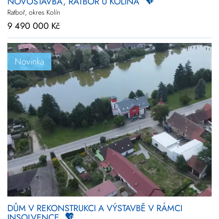
NOVOSTAVBA, RATBOŘ U KOLÍNA
Ratboř, okres Kolín
9 490 000 Kč
Novinka
DŮM V REKONSTRUKCI A VÝSTAVBĚ V RÁMCI
INSOLVENCE