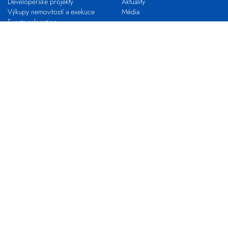
Developerské projekty
Aktuality
Výkupy nemovitostí a exekuce
Média
Expats relocation
Proč s námi
VLASTNÍ KANCELÁŘ
KARIÉRA
Franchising s EVROPOU
STAŇ SE MAKLÉŘEM
Pro realitní profesionály
Nabídky práce
Zkouška odborné způsobilosti
Kontakty
Pobočky
Makléři
Centrála společnosti
Developerské oddělení
Výkupy nemovitostí
EVROPA COMMERCIAL