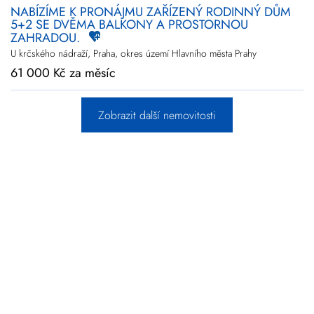
NABÍZÍME K PRONÁJMU ZAŘÍZENÝ RODINNÝ DŮM
5+2 SE DVĚMA BALKONY A PROSTORNOU
ZAHRADOU.
U krčského nádraží, Praha, okres území Hlavního města Prahy
61 000 Kč za měsíc
Zobrazit další nemovitosti