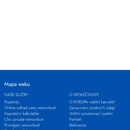
Mapa webu
NAŠE SLUŽBY
O SPOLEČNOSTI
Poptávky
O EVROPA realitní kancelář
Online odhad ceny nemovitosti
Zpracování osobních údajů
Hypoteční kalkulačka
Vnitřní oznamovací systém
Chci prodat nemovitost
Partneři
Pronájem nemovitostí
Reference