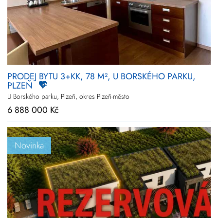
PRODEJ BYTU 3+KK, 78 M², U BORSKÉHO PARKU,
PLZEŇ
U Borského parku, Plzeň, okres Plzeň-město
6 888 000 Kč
Novinka