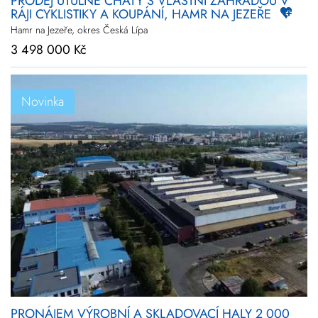
PRODEJ ÚTULNÉ CHATY S VLASTNÍ ZAHRADOU V
RÁJI CYKLISTIKY A KOUPÁNÍ, HAMR NA JEZEŘE
Hamr na Jezeře, okres Česká Lípa
3 498 000 Kč
Novinka
PRONÁJEM VÝROBNÍ A SKLADOVACÍ HALY 2 000