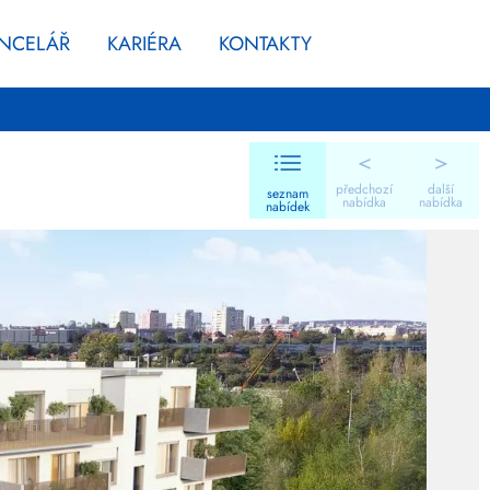
ANCELÁŘ
KARIÉRA
KONTAKTY
<
>
předchozí
další
seznam
nabídka
nabídka
nabídek