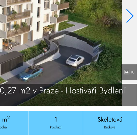
10
60,27 m2 v Praze - Hostivaři Bydlení
2
0 m
1
Skeletová
ocha
Podlaží
Budova