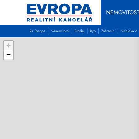
NEMOVITOST
RK Evropa
Nemovitosti
Prodej
Byty
Zahraničí
Nabídka č.
+
−