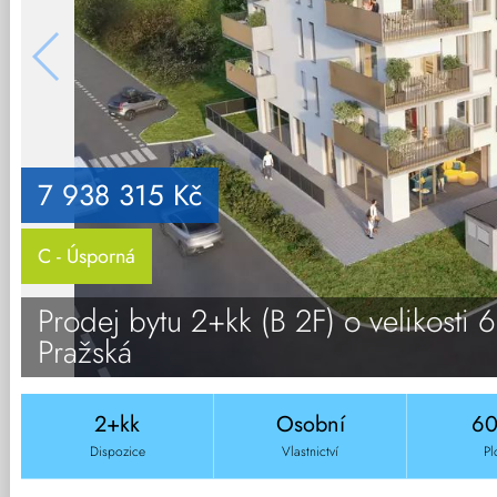
7 938 315 Kč
C - Úsporná
Prodej bytu 2+kk (B 2F) o velikosti 
Pražská
2+kk
Osobní
6
Dispozice
Vlastnictví
Pl