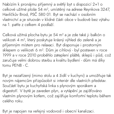
Nabízím k pronájmu příjemný a světlý byt s dispozicí 2+1 o
celkové užitné ploše 54 m², umístěný na adrese Reynkova 3247,
Havlíčkův Brod, PSČ 580 01. Byt se nachází v osobním
vlastnictví a je situován v klidné části obce v budově bez výtahu
na 1. patře z celkem 4 podlaží.
Celková užitná plocha bytu je 54 m² a je zde také ji balkón o
velikosti 4 m², který poskytuje krásný výhled do zeleně a je
příjemným místem pro relaxaci. Byt disponuje i prostorným
sklepem o velikosti 6 m². Dům je cihlový - byl postaven v roce
1999 a v roce 2010 proběhlo zateplení pláště, sklepů i půd, což
zaručuje velmi dobrou stavbu a kvalitu bydlení - dům má díky
tomu PENB - C.
Byt je nezařízený (mimo stolu a 4 židlí v kuchyni) a umožňuje tak
novým nájemcům přizpůsobit si interiér dle vlastních představ.
Součástí bytu je kuchyňská linka s plynovým sporákem a
digestoří. V bytě je zaveden plyn, a vytápění je zajišťováno
vlastním plynovým kotlem, což zajišťuje komfortní teplotu během
celého roku.
Byt je napojen na veřejný vodovod i obecní kanalizaci.