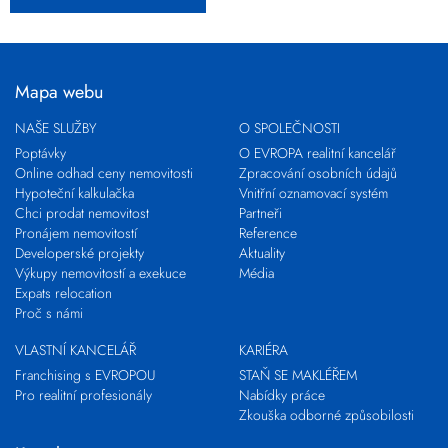
Mapa webu
NAŠE SLUŽBY
O SPOLEČNOSTI
Poptávky
O EVROPA realitní kancelář
Online odhad ceny nemovitosti
Zpracování osobních údajů
Hypoteční kalkulačka
Vnitřní oznamovací systém
Chci prodat nemovitost
Partneři
Pronájem nemovitostí
Reference
Developerské projekty
Aktuality
Výkupy nemovitostí a exekuce
Média
Expats relocation
Proč s námi
VLASTNÍ KANCELÁŘ
KARIÉRA
Franchising s EVROPOU
STAŇ SE MAKLÉŘEM
Pro realitní profesionály
Nabídky práce
Zkouška odborné způsobilosti