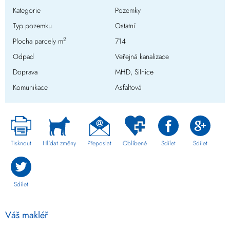
Kategorie
Pozemky
Typ pozemku
Ostatní
2
Plocha parcely m
714
Odpad
Veřejná kanalizace
Doprava
MHD, Silnice
Komunikace
Asfaltová
Tisknout
Hlídat změny
Přeposlat
Oblíbené
Sdílet
Sdílet
Sdílet
Váš makléř