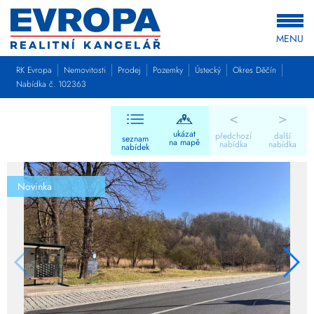
MENU
RK Evropa
Nemovitosti
Prodej
Pozemky
Ústecký
Okres Děčín
Nabídka č. 102363
<
>
ukázat
předchozí
další
seznam
na mapě
nabídka
nabídka
nabídek
Novinka