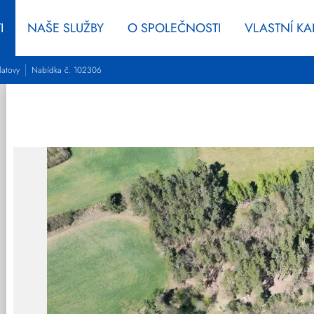
I
NAŠE SLUŽBY
O SPOLEČNOSTI
VLASTNÍ K
latovy
Nabídka č. 102306