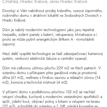
Cihlářská, Hradec Králové, okres Hradec Králové
Dovoluji si Vám nabídnout prodej krásného, vysoce úsporného,
rodinného domu v atraktivní lokalitě ve Svobodných Dvorech v
Hradci Králové.
Dům je nabitý moderními technologiemi jako jsou tepelné
čerpadlo, solární panely s baterií, rekuperace, klimatizace a i
proto se může pyšnit energetickým štítkem A - mimořádně
úsporný.
Mezi další vyspělé technologie se řadí zabezpečovací kamerový
systém, venkovní elektrické žaluzie a centrální vysavač.
Dům má celkovou užitnou plochu 229 m2 ve třech patrech. V
suterénu domu s přístupem přes garážová vrata je prostorná
dílna (61 m2), wellness s finskou saunou a relaxační zónou (14
m2), komora a technická místnost (4 m2).
V přízemí domu s podlahovou plochou 132 m2 se nachází
vstupní chodba, kuchyně s moderními vestavěnými spotřebiči a
spíží, jídelní kout, obývací pokoj s krbem a vstupem na terasu
(32 m2), schodiště do suterénu a 1. NP, pánská koupelna se