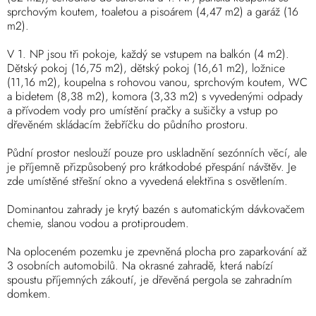
sprchovým koutem, toaletou a pisoárem (4,47 m2) a garáž (16
m2).
V 1. NP jsou tři pokoje, každý se vstupem na balkón (4 m2).
Dětský pokoj (16,75 m2), dětský pokoj (16,61 m2), ložnice
(11,16 m2), koupelna s rohovou vanou, sprchovým koutem, WC
a bidetem (8,38 m2), komora (3,33 m2) s vyvedenými odpady
a přívodem vody pro umístění pračky a sušičky a vstup po
dřevěném skládacím žebříčku do půdního prostoru.
Půdní prostor neslouží pouze pro uskladnění sezónních věcí, ale
je příjemně přizpůsobený pro krátkodobé přespání návštěv. Je
zde umístěné střešní okno a vyvedená elektřina s osvětlením.
Dominantou zahrady je krytý bazén s automatickým dávkovačem
chemie, slanou vodou a protiproudem.
Na oploceném pozemku je zpevněná plocha pro zaparkování až
3 osobních automobilů. Na okrasné zahradě, která nabízí
spoustu příjemných zákoutí, je dřevěná pergola se zahradním
domkem.