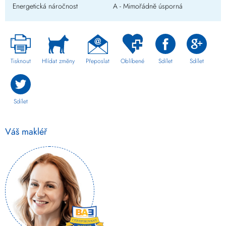
Energetická náročnost
A - Mimořádně úsporná
Tisknout
Hlídat změny
Přeposlat
Oblíbené
Sdílet
Sdílet
Sdílet
Váš makléř