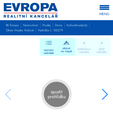
MENU
RK Evropa
Nemovitosti
Prodej
Domy
Královéhradecký
Okres Hradec Králové
Nabídka č. 102279
<
>
ukázat
předchozí
další
seznam
na mapě
nabídka
nabídka
nabídek
spustit
prohlídku