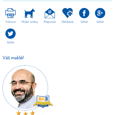
Tisknout
Hlídat změny
Přeposlat
Oblíbené
Sdílet
Sdílet
Sdílet
Váš makléř