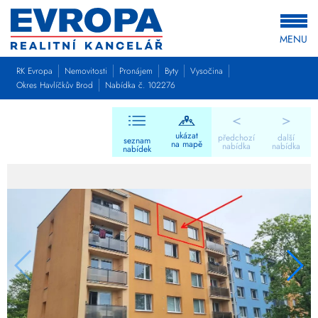
MENU
RK Evropa
Nemovitosti
Pronájem
Byty
Vysočina
Okres Havlíčkův Brod
Nabídka č. 102276
<
>
ukázat
předchozí
další
seznam
na mapě
nabídka
nabídka
nabídek