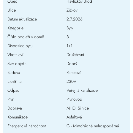
Obec
Havlíčkův Brod
Ulice
Žižkov II
Datum aktualizace
2.7.2026
Kategorie
Byty
Číslo podlaží v domě
3
Dispozice bytu
1+1
Vlastnicví
Družstevní
Stav objektu
Dobrý
Budova
Panelová
Elektřina
230V
Odpad
Veřejná kanalizace
Plyn
Plynovod
Doprava
MHD, Silnice
Komunikace
Asfaltová
Energetická náročnost
G - Mimořádně nehospodárná