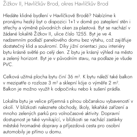
Žižkov II, Havlíčkův Brod, okres Havlíčkův Brod
Hledáte klidné bydlení v Havlíčkově Brodě? Nabízíme k
pronájmu hezký byt o dispozici 1+1 v domě po zateplení stěn i
střechy a výměně původních oken za plastová. Byt se nachází v
žádané lokalitě Žižkov II, ulice číslo 1255. Byt je ve 4.
nadzemním podlaží panelového domu bez výtahu, což zajišťuje
dostatečný klid a soukromí. Díky jižní orientaci jsou interiéry
bytu krásně světlé po celý den. Z bytu je krásný výhled na město
a zelený horizont. Byt je v původním stavu, na podlaze je všude
PVC.
Celková užitná plocha bytu činí 36 m². K bytu náleží také balkon
v mezipatře o rozloze 3 m² a sklepní kóje o výměře 2 m².
Balkon je možno využít k odpočinku nebo k sušení prádla.
Lokalita bytu je velice příjemná s plnou občanskou vybaveností v
okolí. V blízkosti naleznete obchody, školy, lékařské zařízení a
mnoho zelených parků pro volnočasové aktivity. Dopravní
dostupnost je také vynikající, v blízkosti se nachází zastávky
městské hromadné dopravy a příjezdová cesta pro osobní
automobily je přímo u domu.