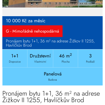
10 000 Kč za měsíc
G - Mimořádně nehospodárná
Pronájem bytu 1+1, 36 m² na adrese Žižkov II 1255,
Havlíčkův Brod
2
1+1
Družstevní
46 m
3
Dispozice
Vlastnictví
Plocha
Podlaží
Panelová
Budova
Pronájem bytu 1+1, 36 m² na adrese
Žižkov II 1255, Havlíčkův Brod