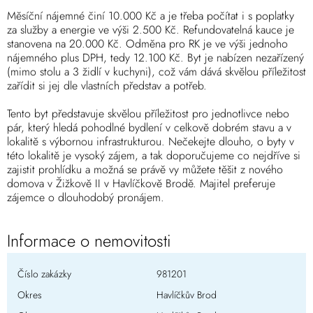
Měsíční nájemné činí 10.000 Kč a je třeba počítat i s poplatky
za služby a energie ve výši 2.500 Kč. Refundovatelná kauce je
stanovena na 20.000 Kč. Odměna pro RK je ve výši jednoho
nájemného plus DPH, tedy 12.100 Kč. Byt je nabízen nezařízený
(mimo stolu a 3 židlí v kuchyni), což vám dává skvělou příležitost
zařídit si jej dle vlastních představ a potřeb.
Tento byt představuje skvělou příležitost pro jednotlivce nebo
pár, který hledá pohodlné bydlení v celkově dobrém stavu a v
lokalitě s výbornou infrastrukturou. Nečekejte dlouho, o byty v
této lokalitě je vysoký zájem, a tak doporučujeme co nejdříve si
zajistit prohlídku a možná se právě vy můžete těšit z nového
domova v Žižkově II v Havlíčkově Brodě. Majitel preferuje
zájemce o dlouhodobý pronájem.
Informace o nemovitosti
Číslo zakázky
981201
Okres
Havlíčkův Brod