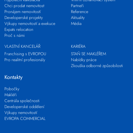
Chci prodat nemovitost
Partneři
Pronájem nemovitostí
Reference
Developerské projekty
Aktuality
Výkupy nemovitostí a exekuce
Média
Expats relocation
Proč s námi
VLASTNÍ KANCELÁŘ
KARIÉRA
Franchising s EVROPOU
STAŇ SE MAKLÉŘEM
Pro realitní profesionály
Nabídky práce
Zkouška odborné způsobilosti
Kontakty
Pobočky
Makléři
Centrála společnosti
Developerské oddělení
Výkupy nemovitostí
EVROPA COMMERCIAL