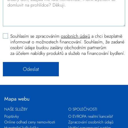
Souhlasím se zpracováním
osobních údajů
a chci bezplatně
informovat o možnostech financování. Souhlasím, že zadané
osobní údaje budou zaslány obchodním partnerům
za účelem nabídky produktů a služeb na financování bydlení.
Mapa webu
NAŠE SLUŽBY
O SPOLEČNOSTI
Poptávky
O EVROPA realitní kancelář
Online odhad ceny nemovitosti
Zpracování osobních údajů
Hypoteční kalkulačka
Vnitřní oznamovací systém