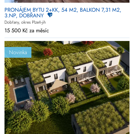
PRONÁJEM BYTU 2+KK, 54 M2, BALKON 7,31 M2,
3.NP, DOBŘANY
Dobřany, okres Plzeň-jih
15 500 Kč za měsíc
Novinka