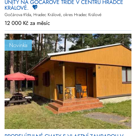
UNITY NA GOČÁROVĚ TŘÍDĚ V CENTRU HRADCE
KRÁLOVÉ.
Gočárova třída, Hradec Králové, okres Hradec Králové
12 000 Kč za měsíc
Novinka