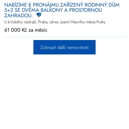
NABÍZÍME K PRONÁJMU ZAŘÍZENÝ RODINNÝ DŮM
5+2 SE DVĚMA BALKONY A PROSTORNOU
ZAHRADOU.
U krčského nádraží, Praha, okres území Hlavního města Prahy
61 000 Kč za měsíc
Zobrazit další nemovitosti