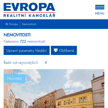
MENU
RK Evropa
Nemovitosti
NEMOVITOSTI
Nalezeno
722
nemovitostí
Upravit parametry hledání
Oblíbené
Byty
Domy
Pozemky
Novinka
Komerční
Ostatní
Developerské
projekty