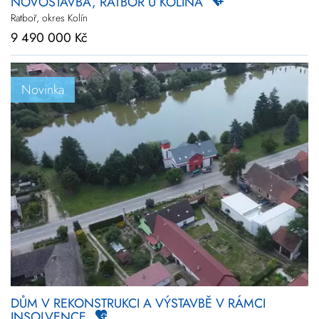
NOVOSTAVBA, RATBOŘ U KOLÍNA
Ratboř, okres Kolín
9 490 000 Kč
Novinka
DŮM V REKONSTRUKCI A VÝSTAVBĚ V RÁMCI
INSOLVENCE