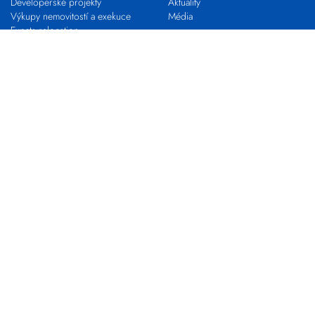
Developerské projekty
Aktuality
Výkupy nemovitostí a exekuce
Média
Expats relocation
Proč s námi
VLASTNÍ KANCELÁŘ
KARIÉRA
Franchising s EVROPOU
STAŇ SE MAKLÉŘEM
Pro realitní profesionály
Nabídky práce
Zkouška odborné způsobilosti
Kontakty
Pobočky
Makléři
Centrála společnosti
Developerské oddělení
Výkupy nemovitostí
EVROPA COMMERCIAL