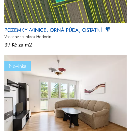
POZEMKY -VINICE, ORNÁ PŮDA, OSTATNÍ
Vacenovice, okres Hodonín
39 Kč za m2
Novinka