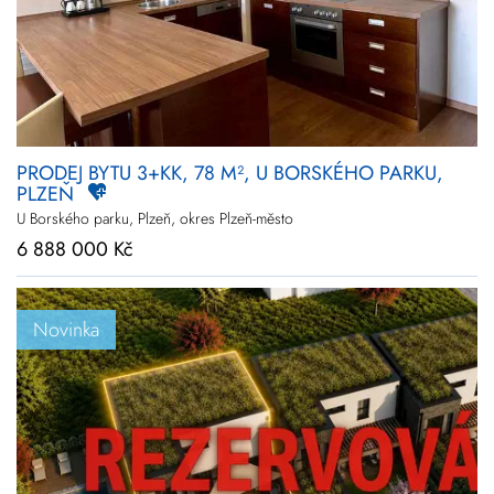
PRODEJ BYTU 3+KK, 78 M², U BORSKÉHO PARKU,
PLZEŇ
U Borského parku, Plzeň, okres Plzeň-město
6 888 000 Kč
Novinka