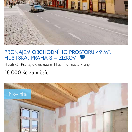
Novinky
Zlevněné
Prodej
Pronájem
Vše
Kraj
Vyberte kraje
PRONÁJEM OBCHODNÍHO PROSTORU 49 M²,
HUSITSKÁ, PRAHA 3 – ŽIŽKOV
Upřesnit
lokalitu
Husitská, Praha, okres území Hlavního města Prahy
18 000 Kč za měsíc
Cena
+
rozšířené hledání
Novinka