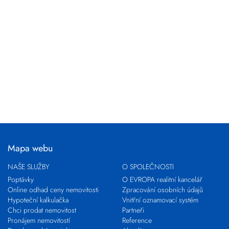
Mapa webu
NAŠE SLUŽBY
O SPOLEČNOSTI
Poptávky
O EVROPA realitní kancelář
Online odhad ceny nemovitosti
Zpracování osobních údajů
Hypoteční kalkulačka
Vnitřní oznamovací systém
Chci prodat nemovitost
Partneři
Pronájem nemovitostí
Reference