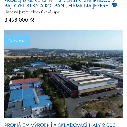
PRODEJ ÚTULNÉ CHATY S VLASTNÍ ZAHRADOU V
RÁJI CYKLISTIKY A KOUPÁNÍ, HAMR NA JEZEŘE
Hamr na Jezeře, okres Česká Lípa
3 498 000 Kč
Novinka
PRONÁJEM VÝROBNÍ A SKLADOVACÍ HALY 2 000