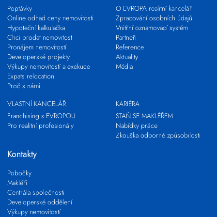
Poptávky
O EVROPA realitní kancelář
Online odhad ceny nemovitosti
Zpracování osobních údajů
Hypoteční kalkulačka
Vnitřní oznamovací systém
Chci prodat nemovitost
Partneři
Pronájem nemovitostí
Reference
Developerské projekty
Aktuality
Výkupy nemovitostí a exekuce
Média
Expats relocation
Proč s námi
VLASTNÍ KANCELÁŘ
KARIÉRA
Franchising s EVROPOU
STAŇ SE MAKLÉŘEM
Pro realitní profesionály
Nabídky práce
Zkouška odborné způsobilosti
Kontakty
Pobočky
Makléři
Centrála společnosti
Developerské oddělení
Výkupy nemovitostí