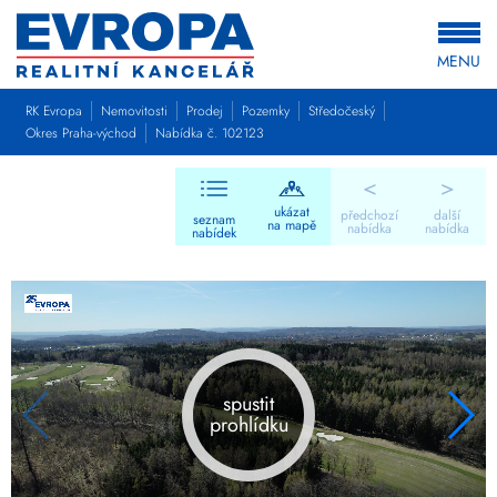
MENU
RK Evropa
Nemovitosti
Prodej
Pozemky
Středočeský
Okres Praha-východ
Nabídka č. 102123
<
>
ukázat
předchozí
další
seznam
na mapě
nabídka
nabídka
nabídek
spustit
prohlídku