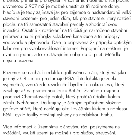
určenou primárně pro bydlení v solitérních domech. Na plochu
s výměrou 2.907 m2 je možné umístit až tři rodinné domy.
Nabídka je tedy zajímavá jak pro zájemce o nadstandardně velký
stavební pozemek pro jeden dům, tak pro stavitele, který rozdělí
plochu na tři samostatné stavební parcely a zhodnotí svou
investici. Ostatně k rozdělení na tři části je nakročeno stavební
přípravou na tři přípojky splaškové kanalizace a tři přípojky
vodovodu a plynovodu. Dále je připravena 2x přípojka optickým
kabelem pro vysokorychlostní internet. Připojení na elektřinu je
nyní jen jedno, a to ke stávajícímu objektu č. p. 4. Měřidla
nejsou osazena.
Pozemek se nachází nedaleko golfového areálu, který má jako
jediný v ČR licenci pro turnaje PGA. Tato lokalita je zcela
výjimečná, vzniká zde rezidenční bydlení na okraji lesa, který
zasahuje až na pramennou louku Botiče. Zvlněnou krajinou
prochází Chomutovický potok, který protéká údolím kolem
zámku Nebřenice. Do krajiny je šetrným způsobem vloženo
golfové hřiště, které naplňuje okolí zvláštním klidem a noblesou.
Pěší i cyklo toulky otevírají výhledy na nedalekou Prahu.
Více informací k Územnímu plánovánu rádi poskytneme na
vyžádání, využití území je možné i pro služby, stravování,