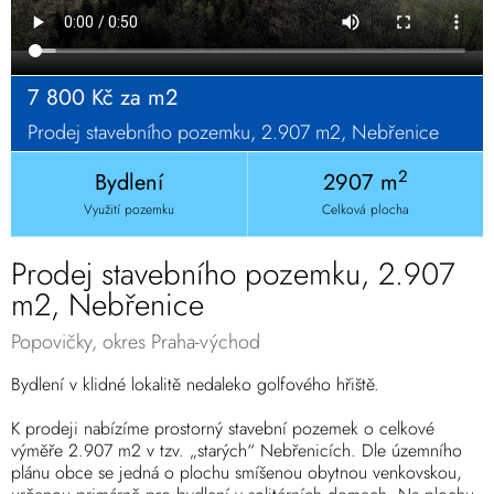
7 800 Kč za m2
Prodej stavebního pozemku, 2.907 m2, Nebřenice
2
Bydlení
2907 m
Využití pozemku
Celková plocha
Prodej stavebního pozemku, 2.907
m2, Nebřenice
Popovičky, okres Praha-východ
Bydlení v klidné lokalitě nedaleko golfového hřiště.
K prodeji nabízíme prostorný stavební pozemek o celkové
výměře 2.907 m2 v tzv. „starých“ Nebřenicích. Dle územního
plánu obce se jedná o plochu smíšenou obytnou venkovskou,