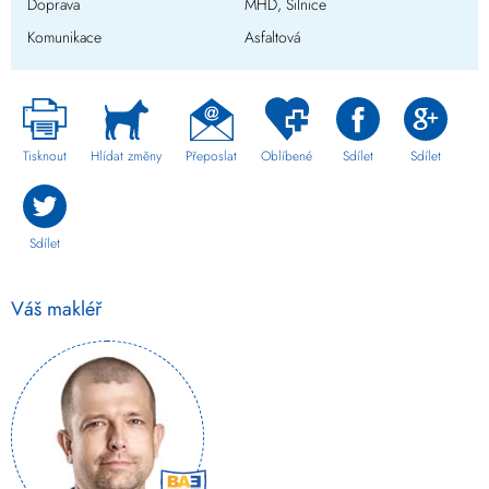
Doprava
MHD, Silnice
Komunikace
Asfaltová
Tisknout
Hlídat změny
Přeposlat
Oblíbené
Sdílet
Sdílet
Sdílet
Váš makléř