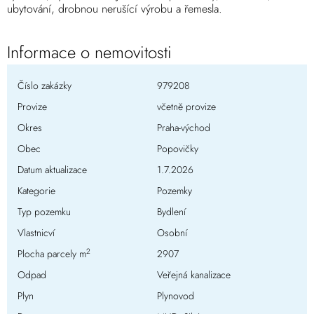
ubytování, drobnou nerušící výrobu a řemesla.
Informace o nemovitosti
Číslo zakázky
979208
Provize
včetně provize
Okres
Praha-východ
Obec
Popovičky
Datum aktualizace
1.7.2026
Kategorie
Pozemky
Typ pozemku
Bydlení
Vlastnicví
Osobní
2
Plocha parcely m
2907
Odpad
Veřejná kanalizace
Plyn
Plynovod