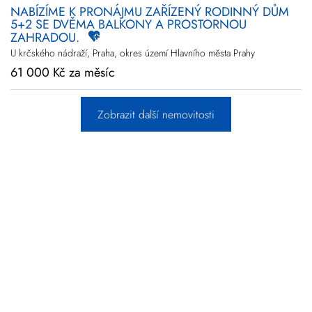
NABÍZÍME K PRONÁJMU ZAŘÍZENÝ RODINNÝ DŮM
5+2 SE DVĚMA BALKONY A PROSTORNOU
ZAHRADOU.
U krčského nádraží, Praha, okres území Hlavního města Prahy
61 000 Kč za měsíc
Zobrazit další nemovitosti