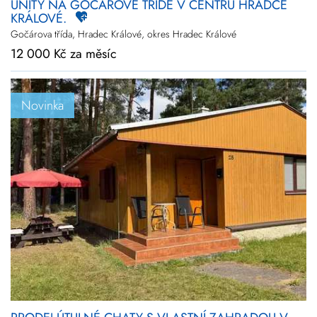
UNITY NA GOČÁROVĚ TŘÍDĚ V CENTRU HRADCE
KRÁLOVÉ.
Gočárova třída, Hradec Králové, okres Hradec Králové
12 000 Kč za měsíc
Novinka