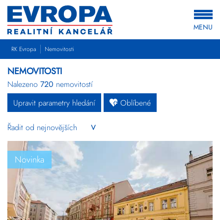
MENU
RK Evropa
Nemovitosti
NEMOVITOSTI
Nalezeno
720
nemovitostí
Upravit parametry hledání
Oblíbené
Byty
Domy
Pozemky
Novinka
Komerční
Ostatní
Developerské
projekty