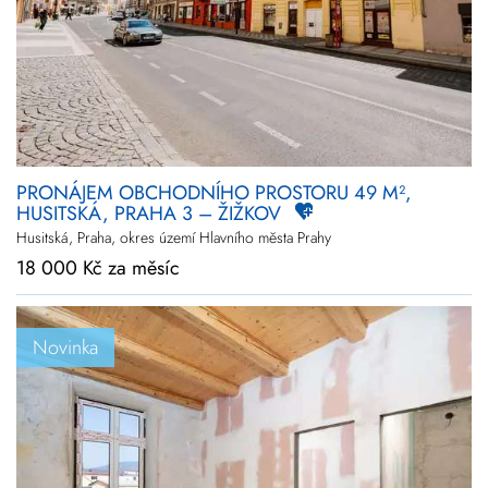
Novinky
Zlevněné
Prodej
Pronájem
Vše
Kraj
Vyberte kraje
PRONÁJEM OBCHODNÍHO PROSTORU 49 M²,
HUSITSKÁ, PRAHA 3 – ŽIŽKOV
Upřesnit
lokalitu
Husitská, Praha, okres území Hlavního města Prahy
18 000 Kč za měsíc
Cena
+
rozšířené hledání
Novinka