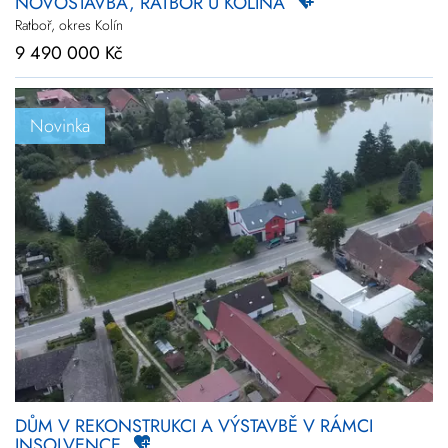
NOVOSTAVBA, RATBOŘ U KOLÍNA
Ratboř, okres Kolín
9 490 000 Kč
Novinka
DŮM V REKONSTRUKCI A VÝSTAVBĚ V RÁMCI
INSOLVENCE