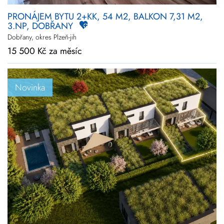
PRONÁJEM BYTU 2+KK, 54 M2, BALKON 7,31 M2,
3.NP, DOBŘANY
Dobřany, okres Plzeň-jih
15 500 Kč za měsíc
Novinka