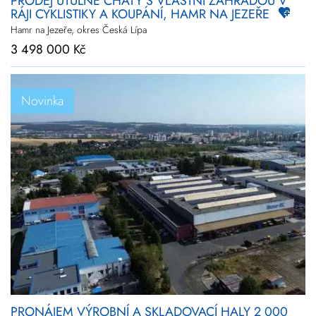
PRODEJ ÚTULNÉ CHATY S VLASTNÍ ZAHRADOU V
RÁJI CYKLISTIKY A KOUPÁNÍ, HAMR NA JEZEŘE
Hamr na Jezeře, okres Česká Lípa
3 498 000 Kč
Novinka
PRONÁJEM VÝROBNÍ A SKLADOVACÍ HALY 2 000