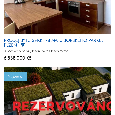
PRODEJ BYTU 3+KK, 78 M², U BORSKÉHO PARKU,
PLZEŇ
U Borského parku, Plzeň, okres Plzeň-město
6 888 000 Kč
Novinka