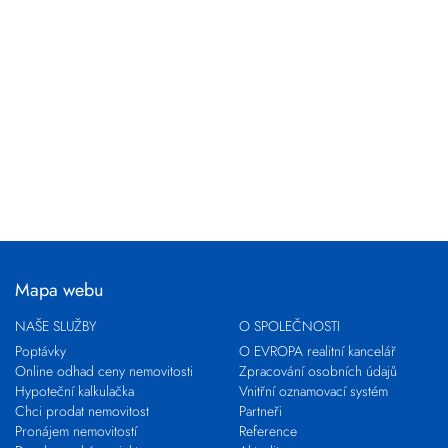
Mapa webu
NAŠE SLUŽBY
O SPOLEČNOSTI
Poptávky
O EVROPA realitní kancelář
Online odhad ceny nemovitosti
Zpracování osobních údajů
Hypoteční kalkulačka
Vnitřní oznamovací systém
Chci prodat nemovitost
Partneři
Pronájem nemovitostí
Reference