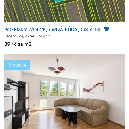
POZEMKY -VINICE, ORNÁ PŮDA, OSTATNÍ
Vacenovice, okres Hodonín
39 Kč za m2
Novinka