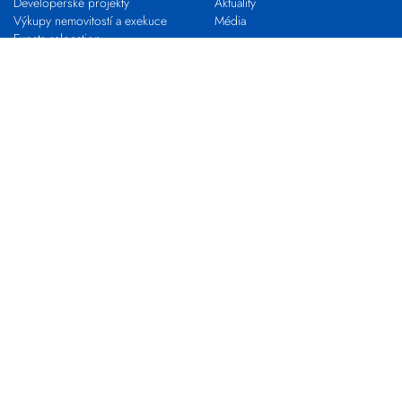
Developerské projekty
Aktuality
Výkupy nemovitostí a exekuce
Média
Expats relocation
Proč s námi
VLASTNÍ KANCELÁŘ
KARIÉRA
Franchising s EVROPOU
STAŇ SE MAKLÉŘEM
Pro realitní profesionály
Nabídky práce
Zkouška odborné způsobilosti
Kontakty
Pobočky
Makléři
Centrála společnosti
Developerské oddělení
Výkupy nemovitostí
EVROPA COMMERCIAL