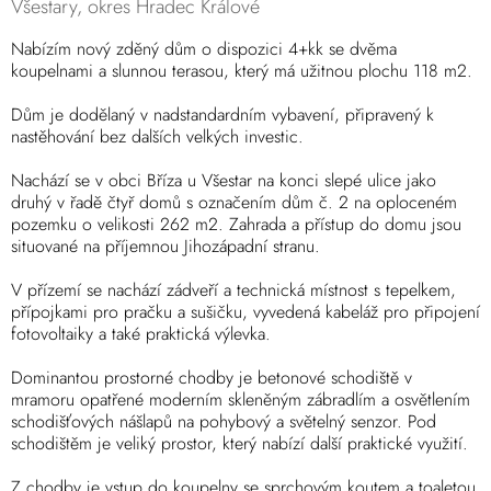
Všestary, okres Hradec Králové
Nabízím nový zděný dům o dispozici 4+kk se dvěma
koupelnami a slunnou terasou, který má užitnou plochu 118 m2.
Dům je dodělaný v nadstandardním vybavení, připravený k
nastěhování bez dalších velkých investic.
Nachází se v obci Bříza u Všestar na konci slepé ulice jako
druhý v řadě čtyř domů s označením dům č. 2 na oploceném
pozemku o velikosti 262 m2. Zahrada a přístup do domu jsou
situované na příjemnou Jihozápadní stranu.
V přízemí se nachází zádveří a technická místnost s tepelkem,
přípojkami pro pračku a sušičku, vyvedená kabeláž pro připojení
fotovoltaiky a také praktická výlevka.
Dominantou prostorné chodby je betonové schodiště v
mramoru opatřené moderním skleněným zábradlím a osvětlením
schodišťových nášlapů na pohybový a světelný senzor. Pod
schodištěm je veliký prostor, který nabízí další praktické využití.
Z chodby je vstup do koupelny se sprchovým koutem a toaletou