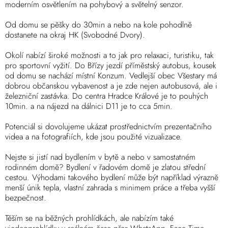
moderním osvětlením na pohybový a světelný senzor.
Od domu se pěšky do 30min a nebo na kole pohodlně
dostanete na okraj HK (Svobodné Dvory).
Okolí nabízí široké možnosti a to jak pro relaxaci, turistiku, tak
pro sportovní vyžití. Do Břízy jezdí příměstský autobus, kousek
od domu se nachází místní Konzum. Vedlejší obec Všestary má
dobrou občanskou vybavenost a je zde nejen autobusová, ale i
železniční zastávka. Do centra Hradce Králové je to pouhých
10min. a na nájezd na dálnici D11 je to cca 5min.
Potenciál si dovolujeme ukázat prostřednictvím prezentačního
videa a na fotografiích, kde jsou použité vizualizace.
Nejste si jistí nad bydlením v bytě a nebo v samostatném
rodinném domě? Bydlení v řadovém domě je zlatou střední
cestou. Výhodami takového bydlení může být například výrazně
menší únik tepla, vlastní zahrada s minimem práce a třeba vyšší
bezpečnost.
Těším se na běžných prohlídkách, ale nabízím také