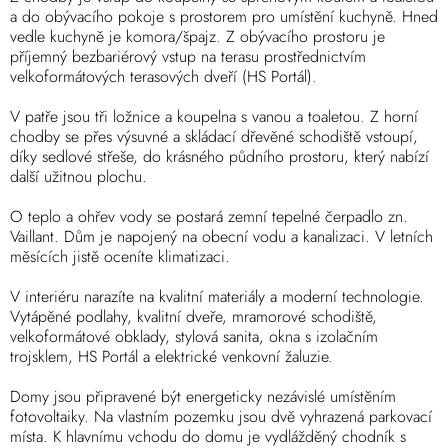
a do obývacího pokoje s prostorem pro umístění kuchyně. Hned
vedle kuchyně je komora/špajz. Z obývacího prostoru je
příjemný bezbariérový vstup na terasu prostřednictvím
velkoformátových terasových dveří (HS Portál).
V patře jsou tři ložnice a koupelna s vanou a toaletou. Z horní
chodby se přes výsuvné a skládací dřevěné schodiště vstoupí,
díky sedlové střeše, do krásného půdního prostoru, který nabízí
další užitnou plochu.
O teplo a ohřev vody se postará zemní tepelné čerpadlo zn.
Vaillant. Dům je napojený na obecní vodu a kanalizaci. V letních
měsících jistě oceníte klimatizaci.
V interiéru narazíte na kvalitní materiály a moderní technologie.
Vytápěné podlahy, kvalitní dveře, mramorové schodiště,
velkoformátové obklady, stylová sanita, okna s izolačním
trojsklem, HS Portál a elektrické venkovní žaluzie.
Domy jsou připravené být energeticky nezávislé umístěním
fotovoltaiky. Na vlastním pozemku jsou dvě vyhrazená parkovací
místa. K hlavnímu vchodu do domu je vydlážděný chodník s