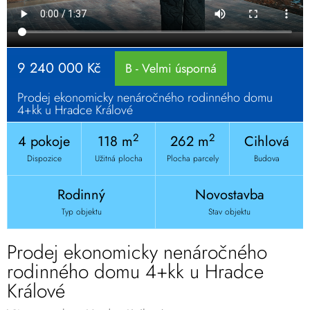
9 240 000 Kč
B - Velmi úsporná
Prodej ekonomicky nenáročného rodinného domu
4+kk u Hradce Králové
2
2
4 pokoje
118 m
262 m
Cihlová
Dispozice
Užitná plocha
Plocha parcely
Budova
Rodinný
Novostavba
Typ objektu
Stav objektu
Prodej ekonomicky nenáročného
rodinného domu 4+kk u Hradce
Králové