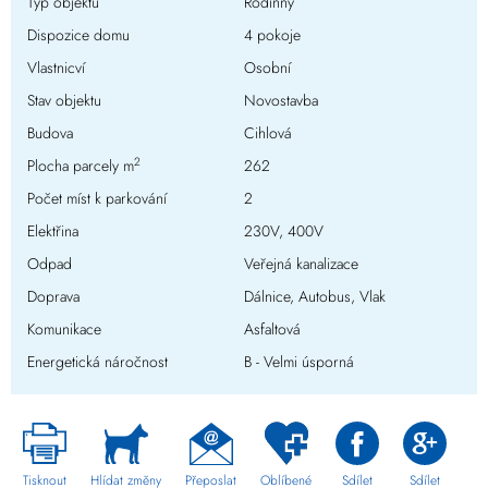
Typ objektu
Rodinný
Dispozice domu
4 pokoje
Vlastnicví
Osobní
Stav objektu
Novostavba
Budova
Cihlová
2
Plocha parcely m
262
Počet míst k parkování
2
Elektřina
230V, 400V
Odpad
Veřejná kanalizace
Doprava
Dálnice, Autobus, Vlak
Komunikace
Asfaltová
Energetická náročnost
B - Velmi úsporná
Tisknout
Hlídat změny
Přeposlat
Oblíbené
Sdílet
Sdílet