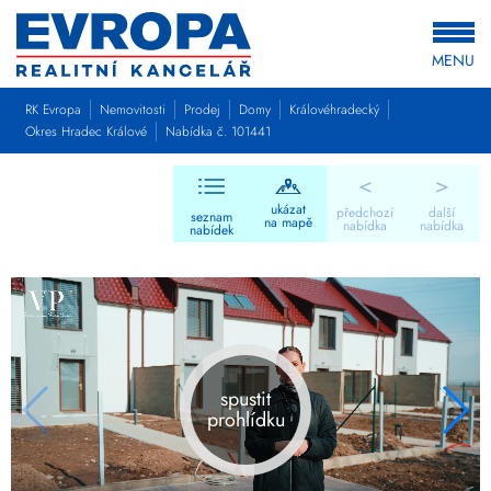
MENU
RK Evropa
Nemovitosti
Prodej
Domy
Královéhradecký
Okres Hradec Králové
Nabídka č. 101441
<
>
ukázat
předchozí
další
seznam
na mapě
nabídka
nabídka
nabídek
spustit
prohlídku