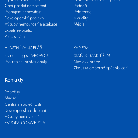
Chci prodat nemovitost
Partneři
Pronájem nemovitostí
Reference
Developerské projekty
Aktuality
Výkupy nemovitostí a exekuce
Média
Expats relocation
Proč s námi
VLASTNÍ KANCELÁŘ
KARIÉRA
Franchising s EVROPOU
STAŇ SE MAKLÉŘEM
Pro realitní profesionály
Nabídky práce
Zkouška odborné způsobilosti
Kontakty
Pobočky
Makléři
Centrála společnosti
Developerské oddělení
Výkupy nemovitostí
EVROPA COMMERCIAL