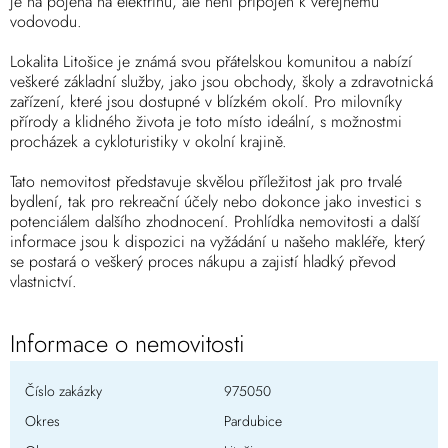
je na pojena na elektřinu, ale není připojen k veřejnému
vodovodu.
Lokalita Litošice je známá svou přátelskou komunitou a nabízí
veškeré základní služby, jako jsou obchody, školy a zdravotnická
zařízení, které jsou dostupné v blízkém okolí. Pro milovníky
přírody a klidného života je toto místo ideální, s možnostmi
procházek a cykloturistiky v okolní krajině.
Tato nemovitost představuje skvělou příležitost jak pro trvalé
bydlení, tak pro rekreační účely nebo dokonce jako investici s
potenciálem dalšího zhodnocení. Prohlídka nemovitosti a další
informace jsou k dispozici na vyžádání u našeho makléře, který
se postará o veškerý proces nákupu a zajistí hladký převod
vlastnictví.
Informace o nemovitosti
Číslo zakázky
975050
Okres
Pardubice