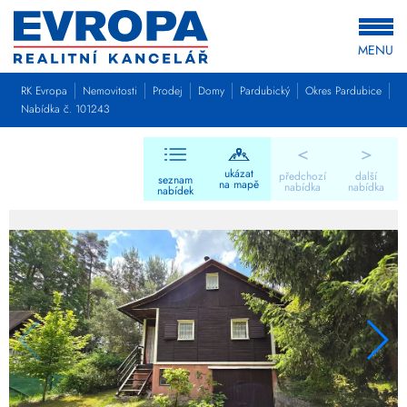
MENU
RK Evropa
Nemovitosti
Prodej
Domy
Pardubický
Okres Pardubice
Nabídka č. 101243
<
>
ukázat
předchozí
další
seznam
na mapě
nabídka
nabídka
nabídek