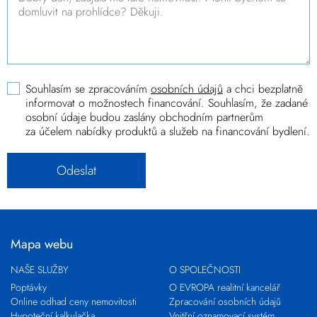
Souhlasím se zpracováním
osobních údajů
a chci bezplatně
informovat o možnostech financování. Souhlasím, že zadané
osobní údaje budou zaslány obchodním partnerům
za účelem nabídky produktů a služeb na financování bydlení.
Mapa webu
NAŠE SLUŽBY
O SPOLEČNOSTI
Poptávky
O EVROPA realitní kancelář
Online odhad ceny nemovitosti
Zpracování osobních údajů
Hypoteční kalkulačka
Vnitřní oznamovací systém