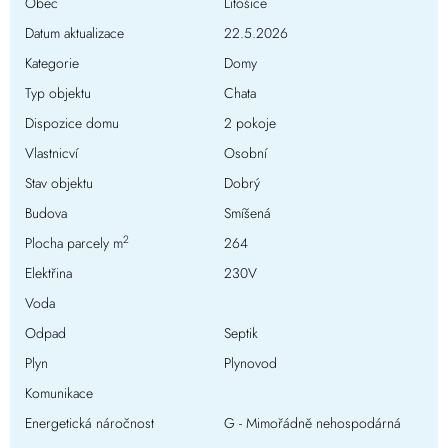
Obec
Litošice
Datum aktualizace
22.5.2026
Kategorie
Domy
Typ objektu
Chata
Dispozice domu
2 pokoje
Vlastnicví
Osobní
Stav objektu
Dobrý
Budova
Smíšená
2
Plocha parcely m
264
Elektřina
230V
Voda
Odpad
Septik
Plyn
Plynovod
Komunikace
Energetická náročnost
G - Mimořádně nehospodárná