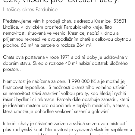
Litošice, okres Pardubice
Představujeme vám k prodeji chatu s adresou Krasnice, 53501
Litošice, v idylickém prostředí Pardubického kraje. Tato
nemovitost, situovaná ve vesnici Krasnice, nabízí klidnou a
příjemnou rekreaci ve dvoupodlažním chatě s celkovou obytnou
plochou 60 m² na parcele o rozloze 264 m².
Chata byla postavena v roce 1971 a od té doby je udržována v
dobrém stavu. Sklep o rozloze 40 m² nabízí dostatek úložného
prostoru.
Nemovitost je nabízena za cenu 1 990 000 Kč a je možné jej
financovat hypotékou. S možností okamžitého volného užívání
se nemovitost stává atraktivní volbou pro ty, kdo hledají rychlé
řešení bydlení či rekreace. Parcela dále obsahuje zahradu, která
je ideálním místem pro odpočinek v teplých měsících, a terasu,
která umožňuje pohodlné venkovní sezení a grilování.
Interiér chaty je částečně zařízen a skládá se ze dvou místností
plus kuchyňský kout. Nemovitost je vybavená vlastním septikem a