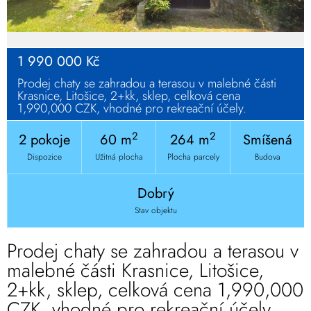
1 990 000 Kč
Prodej chaty se zahradou a terasou v malebné části
Krasnice, Litošice, 2+kk, sklep, celková cena
1,990,000 CZK, vhodné pro rekreační účely.
2
2
2 pokoje
60 m
264 m
Smíšená
Dispozice
Užitná plocha
Plocha parcely
Budova
Dobrý
Stav objektu
Prodej chaty se zahradou a terasou v
malebné části Krasnice, Litošice,
2+kk, sklep, celková cena 1,990,000
CZK, vhodné pro rekreační účely.