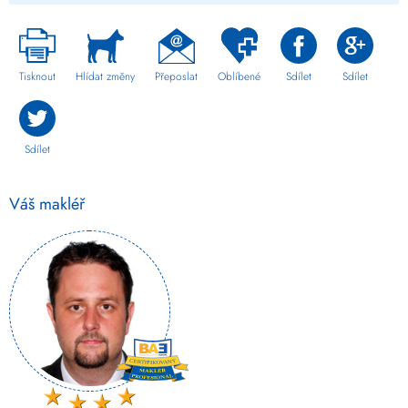
Tisknout
Hlídat změny
Přeposlat
Oblíbené
Sdílet
Sdílet
Sdílet
Váš makléř