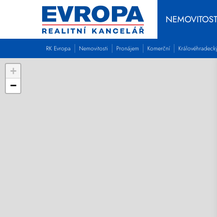
NEMOVITOST
RK Evropa
Nemovitosti
Pronájem
Komerční
Královéhradeck
+
−