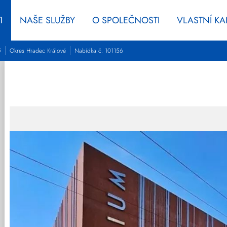
I
NAŠE SLUŽBY
O SPOLEČNOSTI
VLASTNÍ K
ý
Okres Hradec Králové
Nabídka č. 101156