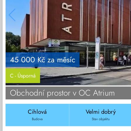
45 000 Kč za měsíc
C - Úsporná
Obchodní prostor v OC Atrium
Cihlová
Velmi dobrý
Budova
Stav objektu