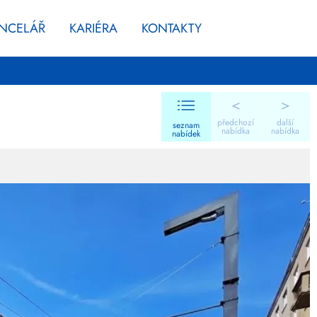
ANCELÁŘ
KARIÉRA
KONTAKTY
<
>
předchozí
další
seznam
nabídka
nabídka
nabídek