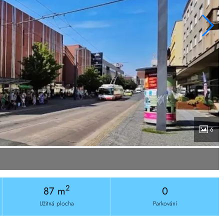
6
2
87 m
0
Užitná plocha
Parkování