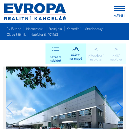
MENU
RK Evropa
Nemovitosti
Pronájem
Komerční
Středočeský
Okres Mělník
Nabídka č. 101153
<
>
ukázat
předchozí
další
seznam
na mapě
nabídka
nabídka
nabídek