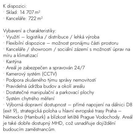
K dispozici:
• Sklad: 14 707 m²
• Kanceláře: 722 m²
Vybavení a charakteristiky:
• Využití – logistika / distribuce / lehká výroba
• Flexibilní dispozice – možnost pronájmu části prostoru
• Kanceláře / showroom / sociální zázemí s možností úprav na
míru a klimatizací
• Kantýna
• Areál je zabezpečen a spravován 24/7
• Kamerový systém (CCTV)
• Podpora zkušeného týmu správy nemovitostí
• Pravidelná údržba budov a okolí areálu
• Dostatečné manipulační a parkovací plochy
• Systém chytrého měření
• Výborná dopravní dostupnost – přímé napojení na dálnici D8
(exit 9), strategická poloha u hlavní evropské trasy Praha –
Německo (Hamburk) a blízkost letiště Prague Vodochody. Areál
je také dobře dostupný MHD, což usnadňuje dojíždění
budoucím zaměstnancům.