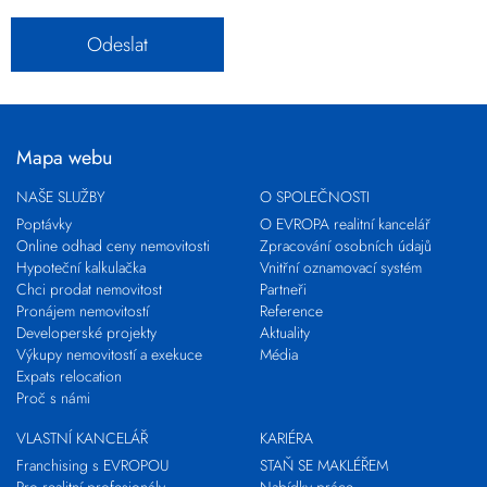
Mapa webu
NAŠE SLUŽBY
O SPOLEČNOSTI
Poptávky
O EVROPA realitní kancelář
Online odhad ceny nemovitosti
Zpracování osobních údajů
Hypoteční kalkulačka
Vnitřní oznamovací systém
Chci prodat nemovitost
Partneři
Pronájem nemovitostí
Reference
Developerské projekty
Aktuality
Výkupy nemovitostí a exekuce
Média
Expats relocation
Proč s námi
VLASTNÍ KANCELÁŘ
KARIÉRA
Franchising s EVROPOU
STAŇ SE MAKLÉŘEM