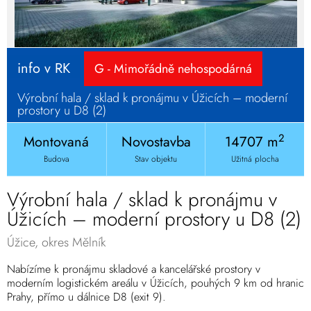
info v RK
G - Mimořádně nehospodárná
Výrobní hala / sklad k pronájmu v Úžicích – moderní
prostory u D8 (2)
2
Montovaná
Novostavba
14707 m
Budova
Stav objektu
Užitná plocha
Výrobní hala / sklad k pronájmu v
Úžicích – moderní prostory u D8 (2)
Úžice, okres Mělník
Nabízíme k pronájmu skladové a kancelářské prostory v
moderním logistickém areálu v Úžicích, pouhých 9 km od hranic
Prahy, přímo u dálnice D8 (exit 9).