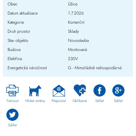
Obec
Úžice
Datum aktualizace
1.7.2026
Kategorie
Komerční
Druh prostor
Sklady
Stav objektu
Novostavba
Budova
Montovaná
Elektřina
230V
Energetická náročnost
G - Mimořádně nehospodárná
Tisknout
Hlídat změny
Přeposlat
Oblíbené
Sdílet
Sdílet
Sdílet