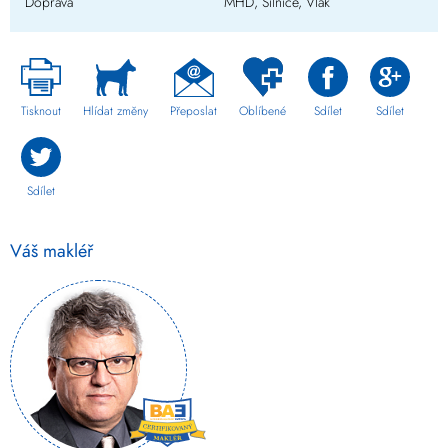
Doprava
MHD, Silnice, Vlak
Tisknout
Hlídat změny
Přeposlat
Oblíbené
Sdílet
Sdílet
Sdílet
Váš makléř