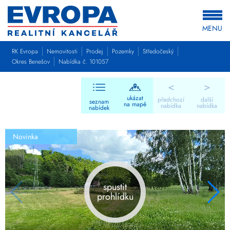
MENU
RK Evropa
Nemovitosti
Prodej
Pozemky
Středočeský
Okres Benešov
Nabídka č. 101057
<
>
ukázat
předchozí
další
seznam
na mapě
nabídka
nabídka
nabídek
Novinka
spustit
prohlídku