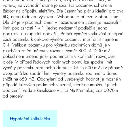
vpravo, na východní straně je užší. Na pozemek schválená
žádost na přípojku elektřiny. Dle územního plánu ideální pro dva
RD, nebo řadovou výstavbu. Výhodou je příjezd z obou stran.
Dle ÚP je v plochách změn v nezastaveném území je maximální
limit podlažnosti 1 + 1 (jedno nadzemní podlaží a jedno
podkroví i ustupující podlaží). Poměr výměry vsakování schopné
části pozemku k celkové výměře pozemku musí činit nejméně
0,4. Velikost pozemku pro výstavbu rodinných domů je v
plochách změn určena v rozmezí výměr 800 až 1200 m2 ,
pokud není určeno jinak podmínkami v konkrétní rozvojové
ploše. V případ řadových rodinných domů lze spodní limit
výměry pozemku rodinného domu snížit na 500 m2 a v případě
dvojdomů lze spodní limit výměry pozemku rodinného domu
snížit na 650 m2. Odchýlení od uvedených hodnot je možné v
případě takových podmínek v území, které neumožnují jejich
dodržení. Voda a kanalizace v ulici Na Křemelce, cca 60-70m
od parcely.
Hypoteční kalkulačka