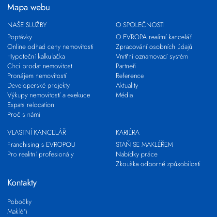
Mapa webu
NAŠE SLUŽBY
O SPOLEČNOSTI
Poptávky
O EVROPA realitní kancelář
Online odhad ceny nemovitosti
Zpracování osobních údajů
Hypoteční kalkulačka
Vnitřní oznamovací systém
Chci prodat nemovitost
Partneři
Pronájem nemovitostí
Reference
Developerské projekty
Aktuality
Výkupy nemovitostí a exekuce
Média
Expats relocation
Proč s námi
VLASTNÍ KANCELÁŘ
KARIÉRA
Franchising s EVROPOU
STAŇ SE MAKLÉŘEM
Pro realitní profesionály
Nabídky práce
Zkouška odborné způsobilosti
Kontakty
Pobočky
Makléři