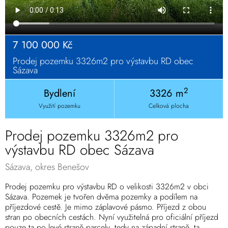
7 100 000 Kč
Prodej pozemku 3326m2 pro výstavbu RD obec
Sázava
2
Bydlení
3326 m
Využití pozemku
Celková plocha
Prodej pozemku 3326m2 pro
výstavbu RD obec Sázava
Sázava, okres Benešov
Prodej pozemku pro výstavbu RD o velikosti 3326m2 v obci
Sázava. Pozemek je tvořen dvěma pozemky a podílem na
příjezdové cestě. Je mimo záplavové pásmo. Příjezd z obou
stran po obecních cestách. Nyní využitelná pro oficiální příjezd
pouze ta po levé straně parcely, tedy na západní straně, ta