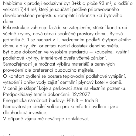
Nabízíme k prodeji exkluzivní byt 3+kk o ploše 93 m², s lodžií o
velikosti 7,44 m², který je součástí pečlivě připravovaného
developerského projektu s kompletní rekonstrukcí bytového
domu.
Rekonstrukce zahrnuje fasádu se zateplením, střešní konstrukci
včetně krytiny, nová okna i společné prostory domu. Bytová
jednotka č. 1 se nachází v 1. nadzemním podlaží čtyřpodlažního
domu a díky jižní orientaci nabízí dostatek denního světla.
Byt bude dokončen ve vysokém standardu – koupelna, kvalitní
podlahové krytiny, interiérové dveře včetně zárubní.
Samozřejmostí je možnost výběru materiálů a barevných
provedení dle preferencí budoucího majitele.
O komfort bydlení se postará teplovodní podlahové vytápění,
vytápění i ohřev vody zajistí centrální plynový kotel v domě.
V ceně je sklepní kóje a parkovací stání na vlastním pozemku.
Předpokládaný termín dokončení: 12/2027.
Energetická náročnost budovy: PENB – třída B.
Nemovitost je ideální volbou pro komfortní bydlení i jako
dlouhodobá investice.
V případě zájmu mě neváhejte kontaktovat.