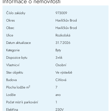
Informace o nemovitosti
Číslo zakázky
973009
Okres
Havlíčkův Brod
Obec
Havlíčkův Brod
Ulice
Rozkošská
Datum aktualizace
31.7.2026
Kategorie
Byty
Dispozice bytu
3+kk
Vlastnicví
Osobní
Stav objektu
Ve výstavbě
Budova
Cihlová
2
Plocha lodžie m
7
Lodžie
ano
Počet míst k parkování
1
Elektřina
230V