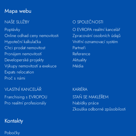
Mapa webu
NAŠE SLUŽBY
O SPOLEČNOSTI
Poptávky
O EVROPA realitní kancelář
Online odhad ceny nemovitosti
Zpracování osobních údajů
Hypoteční kalkulačka
Vnitřní oznamovací systém
Chci prodat nemovitost
Partneři
Pronájem nemovitostí
Reference
Developerské projekty
Aktuality
Výkupy nemovitostí a exekuce
Média
Expats relocation
Proč s námi
VLASTNÍ KANCELÁŘ
KARIÉRA
Franchising s EVROPOU
STAŇ SE MAKLÉŘEM
Pro realitní profesionály
Nabídky práce
Zkouška odborné způsobilosti
Kontakty
Pobočky