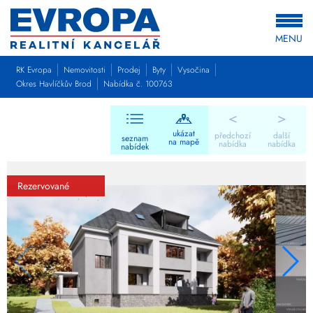
MENU
RK Evropa
Nemovitosti
Prodej
Byty
Vysočina
Okres Havlíčkův Brod
Nabídka č. 100763
<
>
ukázat
předchozí
další
seznam
na mapě
nabídka
nabídka
nabídek
Rezervované