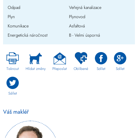
Odpad
Veřejná kanalizace
Plyn
Plynovod
Komunikace
Asfaltová
Energetická náročnost
B - Velmi úsporná
Tisknout
Hlídat změny
Přeposlat
Oblíbené
Sdílet
Sdílet
Sdílet
Váš makléř