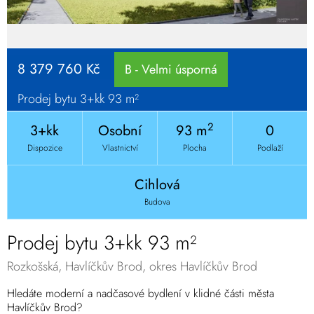
8 379 760 Kč
B - Velmi úsporná
Prodej bytu 3+kk 93 m²
2
3+kk
Osobní
93 m
0
Dispozice
Vlastnictví
Plocha
Podlaží
Cihlová
Budova
Prodej bytu 3+kk 93 m²
Rozkošská, Havlíčkův Brod, okres Havlíčkův Brod
Hledáte moderní a nadčasové bydlení v klidné části města
Havlíčkův Brod?