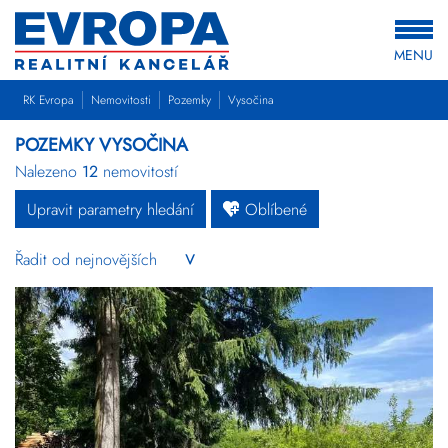
MENU
RK Evropa
Nemovitosti
Pozemky
Vysočina
POZEMKY VYSOČINA
Nalezeno
12
nemovitostí
Upravit parametry hledání
Oblíbené
Byty
Domy
Pozemky
Komerční
Ostatní
Developerské
projekty