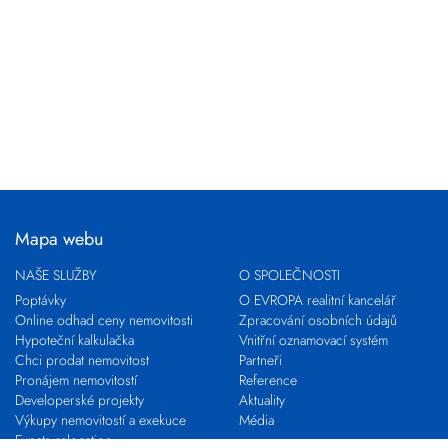
Mapa webu
NAŠE SLUŽBY
O SPOLEČNOSTI
Poptávky
O EVROPA realitní kancelář
Online odhad ceny nemovitosti
Zpracování osobních údajů
Hypoteční kalkulačka
Vnitřní oznamovací systém
Chci prodat nemovitost
Partneři
Pronájem nemovitostí
Reference
Developerské projekty
Aktuality
Výkupy nemovitostí a exekuce
Média
Expats relocation