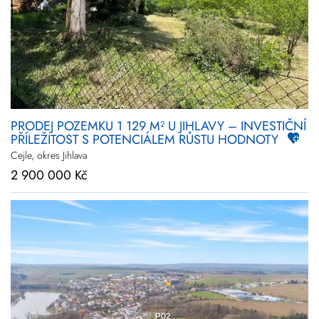
Novinky
Zlevněné
Prodej
Pronájem
Vše
Kraj
Vysočina
PRODEJ POZEMKU 1 129 M² U JIHLAVY – INVESTIČNÍ
PŘÍLEŽITOST S POTENCIÁLEM RŮSTU HODNOTY
Upřesnit
lokalitu
Cejle, okres Jihlava
2 900 000 Kč
Cena
+
rozšířené hledání