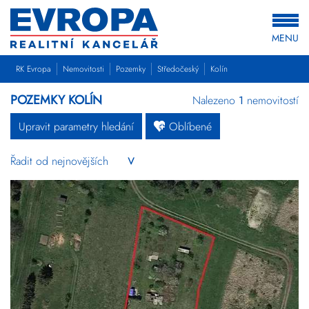
MENU
RK Evropa
Nemovitosti
Pozemky
Středočeský
Kolín
POZEMKY KOLÍN
Nalezeno
1
nemovitostí
Upravit parametry hledání
Oblíbené
Byty
Domy
Pozemky
Komerční
Ostatní
Developerské
projekty