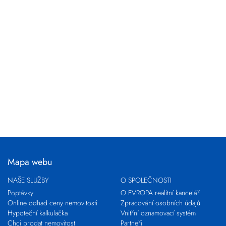
Mapa webu
NAŠE SLUŽBY
O SPOLEČNOSTI
Poptávky
O EVROPA realitní kancelář
Online odhad ceny nemovitosti
Zpracování osobních údajů
Hypoteční kalkulačka
Vnitřní oznamovací systém
Chci prodat nemovitost
Partneři