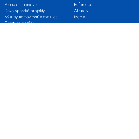
Pronájem nemovitostí
Reference
Developerské projekty
Aktuality
Výkupy nemovitostí a exekuce
Média
Expats relocation
Proč s námi
VLASTNÍ KANCELÁŘ
KARIÉRA
Franchising s EVROPOU
STAŇ SE MAKLÉŘEM
Pro realitní profesionály
Nabídky práce
Zkouška odborné způsobilosti
Kontakty
Pobočky
Makléři
Centrála společnosti
Developerské oddělení
Výkupy nemovitostí
EVROPA COMMERCIAL