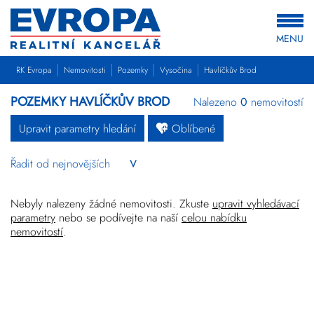
MENU
RK Evropa
Nemovitosti
Pozemky
Vysočina
Havlíčkův Brod
POZEMKY HAVLÍČKŮV BROD
Nalezeno
0
nemovitostí
Upravit parametry hledání
Oblíbené
Byty
Domy
Pozemky
Nebyly nalezeny žádné nemovitosti. Zkuste
upravit vyhledávací
parametry
nebo se podívejte na naší
celou nabídku
nemovitostí
.
Komerční
Ostatní
Developerské
projekty