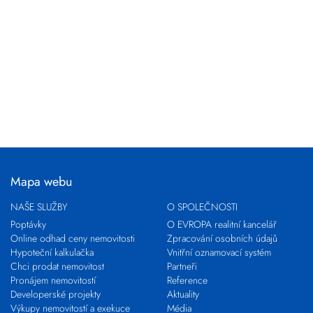
Mapa webu
NAŠE SLUŽBY
O SPOLEČNOSTI
Poptávky
O EVROPA realitní kancelář
Online odhad ceny nemovitosti
Zpracování osobních údajů
Hypoteční kalkulačka
Vnitřní oznamovací systém
Chci prodat nemovitost
Partneři
Pronájem nemovitostí
Reference
Developerské projekty
Aktuality
Výkupy nemovitostí a exekuce
Média