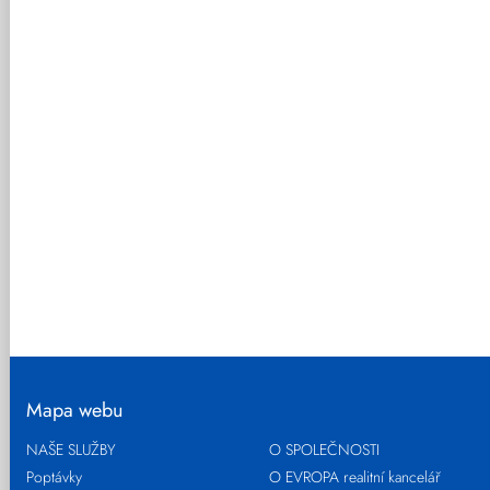
Mapa webu
NAŠE SLUŽBY
O SPOLEČNOSTI
Poptávky
O EVROPA realitní kancelář