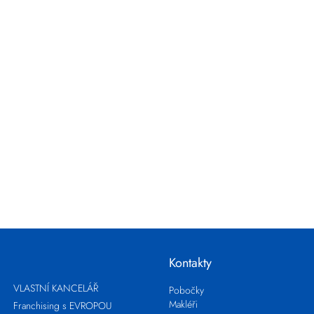
Kontakty
VLASTNÍ KANCELÁŘ
Pobočky
Makléři
Franchising s EVROPOU