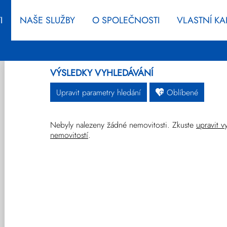
I
NAŠE SLUŽBY
O SPOLEČNOSTI
VLASTNÍ K
VÝSLEDKY VYHLEDÁVÁNÍ
Upravit parametry hledání
Oblíbené
Nebyly nalezeny žádné nemovitosti. Zkuste
upravit v
Byty
Domy
Pozemky
nemovitostí
.
Ostatní
Developerské
Novinky
projekty
Prodej
Pronájem
Vše