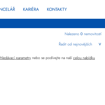
ANCELÁŘ
KARIÉRA
KONTAKTY
Nalezeno
0
nemovitostí
Kraj
Vyberte kraje
yhledávací parametry
nebo se podívejte na naší
celou nabídku
Komerční
Upřesnit
lokalitu
Cena
Zlevněné
+
rozšířené hledání