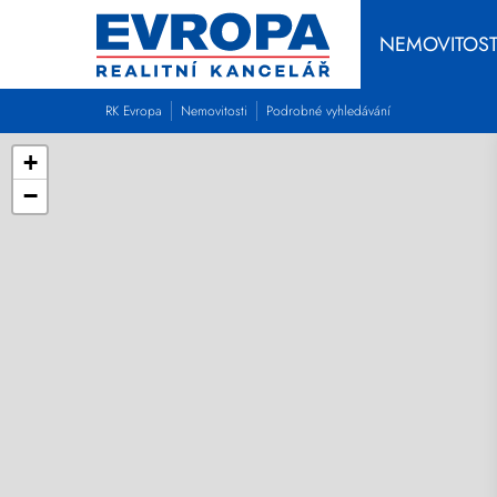
NEMOVITOST
RK Evropa
Nemovitosti
Podrobné vyhledávání
+
−