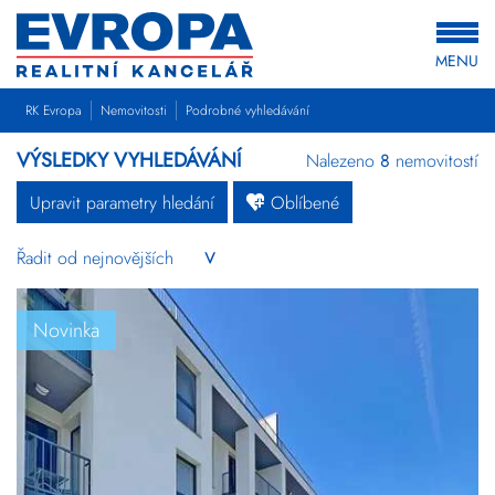
MENU
RK Evropa
Nemovitosti
Podrobné vyhledávání
VÝSLEDKY VYHLEDÁVÁNÍ
Nalezeno
8
nemovitostí
Upravit parametry hledání
Oblíbené
Byty
Domy
Pozemky
Novinka
Komerční
Ostatní
Developerské
projekty