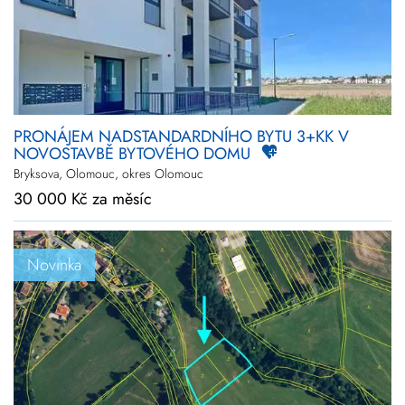
Novinky
Zlevněné
Prodej
Pronájem
Vše
PRONÁJEM NADSTANDARDNÍHO BYTU 3+KK V
Kraj
Vyberte kraje
NOVOSTAVBĚ BYTOVÉHO DOMU
Bryksova, Olomouc, okres Olomouc
Upřesnit
lokalitu
30 000 Kč za měsíc
Cena
+
rozšířené hledání
Novinka