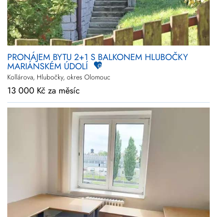
PRONÁJEM BYTU 2+1 S BALKONEM HLUBOČKY
MARIÁNSKÉM ÚDOLÍ
Kollárova, Hlubočky, okres Olomouc
13 000 Kč za měsíc