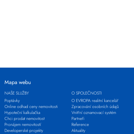
Mapa webu
NAŠE SLUŽBY
O SPOLEČNOSTI
Poptávky
O EVROPA realitní kancelář
Online odhad ceny nemovitosti
Zpracování osobních údajů
Hypoteční kalkulačka
Vnitřní oznamovací systém
Chci prodat nemovitost
Partneři
Pronájem nemovitostí
Reference
Developerské projekty
Aktuality