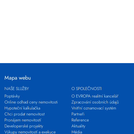
Mapa webu
NAŠE SLUŽBY
O SPOLEČNOSTI
Poptávky
O EVROPA realitní kancelář
Online odhad ceny nemovitosti
Zpracování osobních údajů
Hypoteční kalkulačka
Vnitřní oznamovací systém
Chci prodat nemovitost
Partneři
Pronájem nemovitostí
Reference
Developerské projekty
Aktuality
Výkupy nemovitostí a exekuce
Média