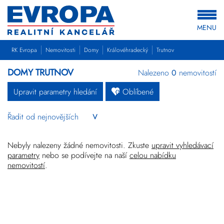
MENU
RK Evropa
Nemovitosti
Domy
Královéhradecký
Trutnov
DOMY TRUTNOV
Nalezeno
0
nemovitostí
Upravit parametry hledání
Oblíbené
Byty
Domy
Pozemky
Nebyly nalezeny žádné nemovitosti. Zkuste
upravit vyhledávací
parametry
nebo se podívejte na naší
celou nabídku
nemovitostí
.
Komerční
Ostatní
Developerské
projekty