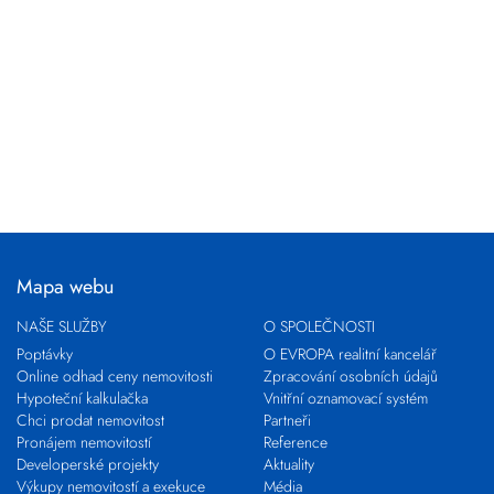
Mapa webu
NAŠE SLUŽBY
O SPOLEČNOSTI
Poptávky
O EVROPA realitní kancelář
Online odhad ceny nemovitosti
Zpracování osobních údajů
Hypoteční kalkulačka
Vnitřní oznamovací systém
Chci prodat nemovitost
Partneři
Pronájem nemovitostí
Reference
Developerské projekty
Aktuality
Výkupy nemovitostí a exekuce
Média