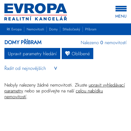
MENU
RK Evropa
Nemovitosti
Domy
Středočeský
Příbram
DOMY PŘÍBRAM
Nalezeno
0
nemovitostí
Upravit parametry hledání
Oblíbené
Byty
Domy
Pozemky
Nebyly nalezeny žádné nemovitosti. Zkuste
upravit vyhledávací
parametry
nebo se podívejte na naší
celou nabídku
nemovitostí
.
Komerční
Ostatní
Developerské
projekty