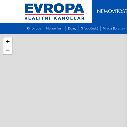
NEMOVITOST
RK Evropa
Nemovitosti
Domy
Středočeský
Mladá Boleslav
+
−