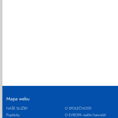
Mapa webu
NAŠE SLUŽBY
O SPOLEČNOSTI
Poptávky
O EVROPA realitní kancelář