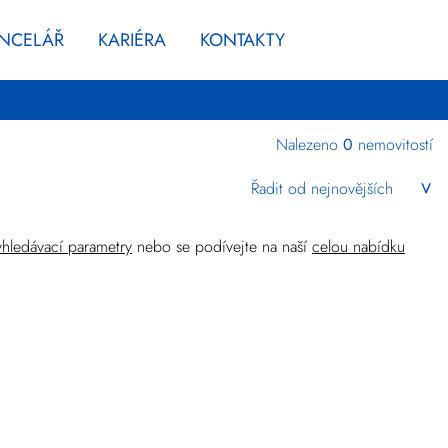
ANCELÁŘ
KARIÉRA
KONTAKTY
Nalezeno
0
nemovitostí
Kraj
Středočeský
yhledávací parametry
nebo se podívejte na naší
celou nabídku
Komerční
Upřesnit
lokalitu
Cena
Zlevněné
+
rozšířené hledání