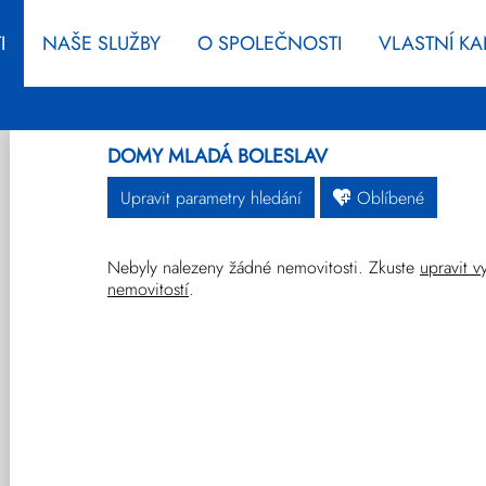
I
NAŠE SLUŽBY
O SPOLEČNOSTI
VLASTNÍ K
DOMY MLADÁ BOLESLAV
Upravit parametry hledání
Oblíbené
Nebyly nalezeny žádné nemovitosti. Zkuste
upravit v
Byty
Domy
Pozemky
nemovitostí
.
Ostatní
Developerské
Novinky
projekty
Prodej
Pronájem
Vše