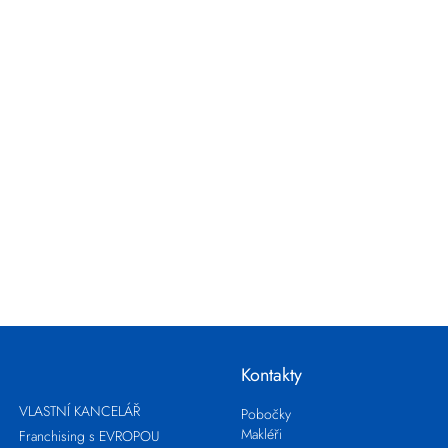
Kontakty
VLASTNÍ KANCELÁŘ
Pobočky
Makléři
Franchising s EVROPOU