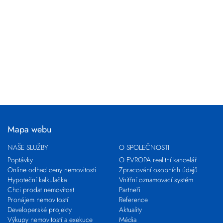
Mapa webu
NAŠE SLUŽBY
O SPOLEČNOSTI
Poptávky
O EVROPA realitní kancelář
Online odhad ceny nemovitosti
Zpracování osobních údajů
Hypoteční kalkulačka
Vnitřní oznamovací systém
Chci prodat nemovitost
Partneři
Pronájem nemovitostí
Reference
Developerské projekty
Aktuality
Výkupy nemovitostí a exekuce
Média