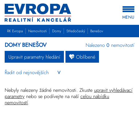
MENU
RK Evropa
Nemovitosti
Domy
Středočeský
Benešov
DOMY BENEŠOV
Nalezeno
0
nemovitostí
Upravit parametry hledání
Oblíbené
Byty
Domy
Pozemky
Nebyly nalezeny žádné nemovitosti. Zkuste
upravit vyhledávací
parametry
nebo se podívejte na naší
celou nabídku
nemovitostí
.
Komerční
Ostatní
Developerské
projekty