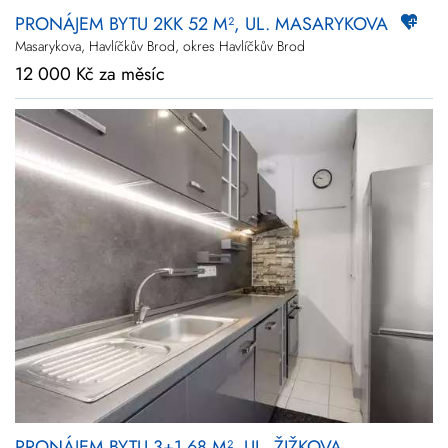
PRONÁJEM BYTU 2KK 52 M², UL. MASARYKOVA
Masarykova, Havlíčkův Brod, okres Havlíčkův Brod
12 000 Kč za měsíc
PRONÁJEM BYTU 3+1 68 M², UL. ŽIŽKOVA,