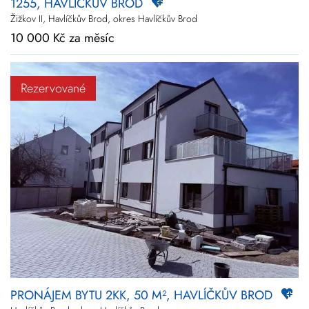
1255, HAVLÍČKŮV BROD
Žižkov II, Havlíčkův Brod, okres Havlíčkův Brod
10 000 Kč za měsíc
Rezervované
PRONÁJEM BYTU 2KK, 50 M², HAVLÍČKŮV BROD