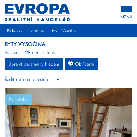
MENU
RK Evropa
Nemovitosti
Byty
Vysočina
BYTY VYSOČINA
Nalezeno
28
nemovitostí
Upravit parametry hledání
Oblíbené
Byty
Domy
Pozemky
Novinka
Komerční
Ostatní
Developerské
projekty