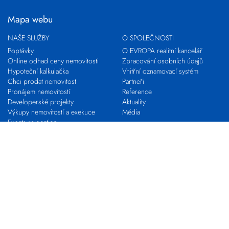
Mapa webu
NAŠE SLUŽBY
O SPOLEČNOSTI
Poptávky
O EVROPA realitní kancelář
Online odhad ceny nemovitosti
Zpracování osobních údajů
Hypoteční kalkulačka
Vnitřní oznamovací systém
Chci prodat nemovitost
Partneři
Pronájem nemovitostí
Reference
Developerské projekty
Aktuality
Výkupy nemovitostí a exekuce
Média
Expats relocation
Proč s námi
VLASTNÍ KANCELÁŘ
KARIÉRA
Franchising s EVROPOU
STAŇ SE MAKLÉŘEM
Pro realitní profesionály
Nabídky práce
Zkouška odborné způsobilosti
Kontakty
Pobočky