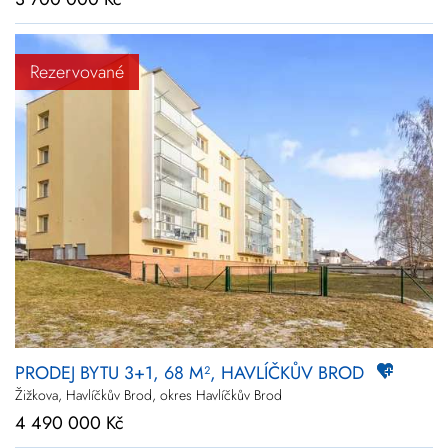
Rezervované
PRODEJ BYTU 3+1, 68 M², HAVLÍČKŮV BROD
Žižkova, Havlíčkův Brod, okres Havlíčkův Brod
4 490 000 Kč