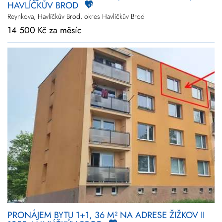
HAVLÍČKŮV BROD
Reynkova, Havlíčkův Brod, okres Havlíčkův Brod
14 500 Kč za měsíc
PRONÁJEM BYTU 1+1, 36 M² NA ADRESE ŽIŽKOV II