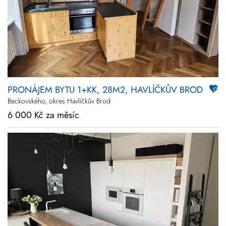
Novinky
Zlevněné
Prodej
Pronájem
Vše
Kraj
Vysočina
PRONÁJEM BYTU 1+KK, 28M2, HAVLÍČKŮV BROD
Upřesnit
Beckovského, okres Havlíčkův Brod
lokalitu
6 000 Kč za měsíc
Cena
+
rozšířené hledání