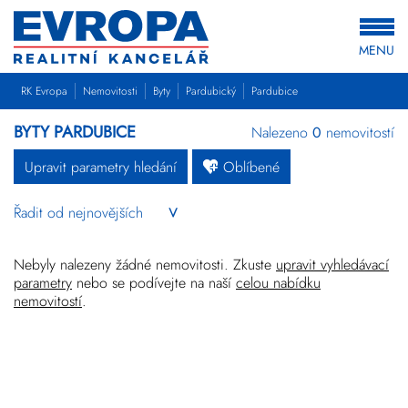
MENU
RK Evropa
Nemovitosti
Byty
Pardubický
Pardubice
BYTY PARDUBICE
Nalezeno
0
nemovitostí
Upravit parametry hledání
Oblíbené
Byty
Domy
Pozemky
Nebyly nalezeny žádné nemovitosti. Zkuste
upravit vyhledávací
parametry
nebo se podívejte na naší
celou nabídku
nemovitostí
.
Komerční
Ostatní
Developerské
projekty