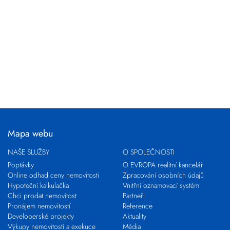
Mapa webu
NAŠE SLUŽBY
O SPOLEČNOSTI
Poptávky
O EVROPA realitní kancelář
Online odhad ceny nemovitosti
Zpracování osobních údajů
Hypoteční kalkulačka
Vnitřní oznamovací systém
Chci prodat nemovitost
Partneři
Pronájem nemovitostí
Reference
Developerské projekty
Aktuality
Výkupy nemovitostí a exekuce
Média