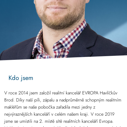
Kdo jsem
V roce 2014 jsem založil realitní kancelář EVROPA Havlíčkův
Brod. Díky naší píli, zápalu a nadprůměrně schopným realitním
makléřům se naše pobočka zařadila mezi jedny z
nejvýraznějších kanceláří v celém našem kraji. V roce 2019
jsme se umístili na 2. místě sítě realitních kanceláří Evropa.