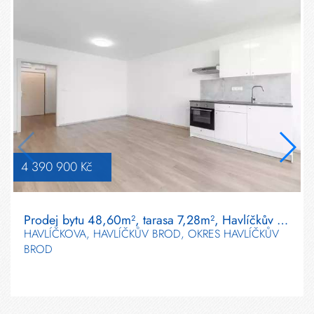
4 390 900 Kč
Prodej bytu 48,60m², tarasa 7,28m², Havlíčkův Brod
HAVLÍČKOVA, HAVLÍČKŮV BROD, OKRES HAVLÍČKŮV
BROD