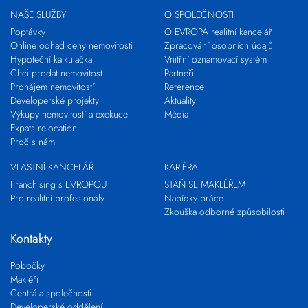
NAŠE SLUŽBY
O SPOLEČNOSTI
Poptávky
O EVROPA realitní kancelář
Online odhad ceny nemovitosti
Zpracování osobních údajů
Hypoteční kalkulačka
Vnitřní oznamovací systém
Chci prodat nemovitost
Partneři
Pronájem nemovitostí
Reference
Developerské projekty
Aktuality
Výkupy nemovitostí a exekuce
Média
Expats relocation
Proč s námi
VLASTNÍ KANCELÁŘ
KARIÉRA
Franchising s EVROPOU
STAŇ SE MAKLÉŘEM
Pro realitní profesionály
Nabídky práce
Zkouška odborné způsobilosti
Kontakty
Pobočky
Makléři
Centrála společnosti
Developerské oddělení