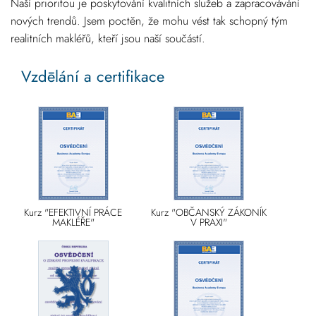
Naší prioritou je poskytování kvalitních služeb a zapracovávání
nových trendů. Jsem poctěn, že mohu vést tak schopný tým
realitních makléřů, kteří jsou naší součástí.
Vzdēlání a certifikace
Kurz "EFEKTIVNÍ PRÁCE
Kurz "OBČANSKÝ ZÁKONÍK
MAKLÉŘE"
V PRAXI"